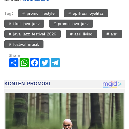
Tag:
# promo lifestyle
# aplikasi loyalitas
# tiket java jazz
# promo java jazz
# java jazz festival 2026
# asri living
# asri
# festival musik
Share
Share
WhatsApp
Facebook
Twitter
Telegram