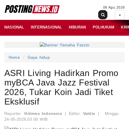
08 Agu 2026
NASIONAL
INTERNASIONAL
HIBURAN
POLHUKAM
KRI
Home
Gaya hidup
ASRI Living Hadirkan Promo
myBCA Java Jazz Festival
2026, Tukar Koin Jadi Tiket
Eksklusif
Reporter:
Vritimes Indonesia
|
Editor:
Valdie
|
Minggu
24-05-2026,03:00 WIB