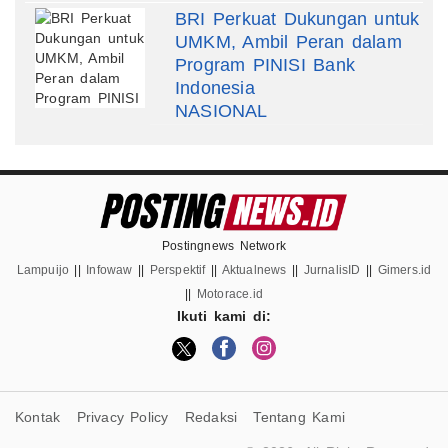
BRI Perkuat Dukungan untuk
UMKM, Ambil Peran dalam
Program PINISI Bank
Indonesia
NASIONAL
Postingnews Network
Lampuijo
||
Infowaw
||
Perspektif
||
Aktualnews
||
JurnalisID
||
Gimers.id
||
Motorace.id
Ikuti kami di:
Kontak
Privacy Policy
Redaksi
Tentang Kami