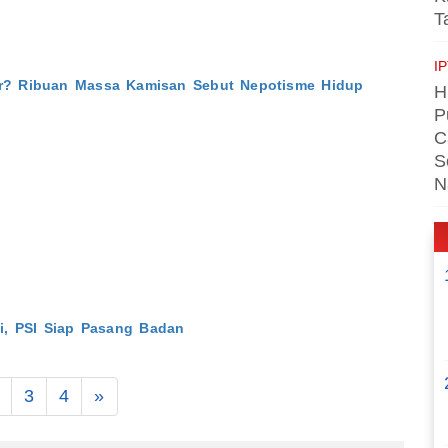
T
I
r? Ribuan Massa Kamisan Sebut Nepotisme Hidup
H
P
C
S
N
i, PSI Siap Pasang Badan
3
4
»