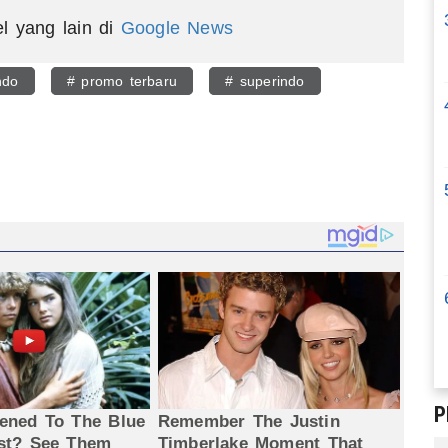
el yang lain di
Google News
ndo
# promo terbaru
# superindo
egram
P