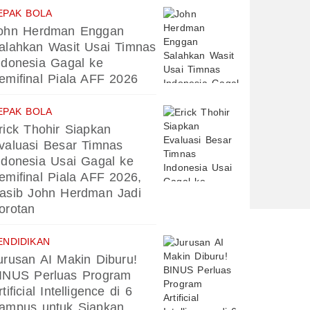
EPAK BOLA
ohn Herdman Enggan
alahkan Wasit Usai Timnas
ndonesia Gagal ke
emifinal Piala AFF 2026
EPAK BOLA
rick Thohir Siapkan
valuasi Besar Timnas
ndonesia Usai Gagal ke
emifinal Piala AFF 2026,
asib John Herdman Jadi
orotan
ENDIDIKAN
urusan AI Makin Diburu!
INUS Perluas Program
rtificial Intelligence di 6
ampus untuk Siapkan