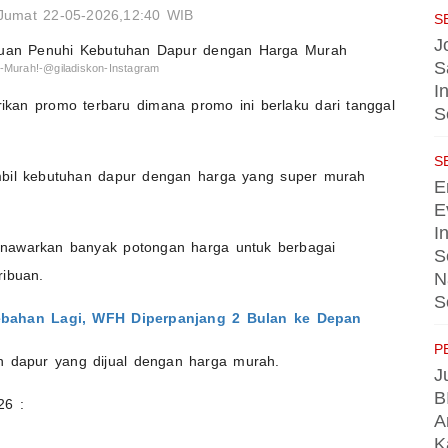
Jumat 22-05-2026,12:40 WIB
S
J
S
Murah!-@giladiskon-Instagram
I
an promo terbaru dimana promo ini berlaku dari tanggal
S
S
mbil kebutuhan dapur dengan harga yang super murah
E
E
I
nawarkan banyak potongan harga untuk berbagai
S
ribuan.
N
S
bahan Lagi, WFH Diperpanjang 2 Bulan ke Depan
P
n dapur yang dijual dengan harga murah.
J
B
26 :
A
K