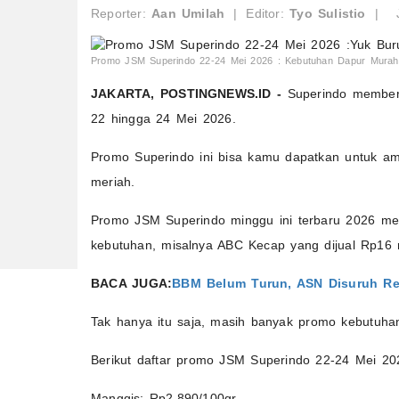
Reporter:
Aan Umilah
|
Editor:
Tyo Sulistio
|
Promo JSM Superindo 22-24 Mei 2026 : Kebutuhan Dapur Murah-
JAKARTA, POSTINGNEWS.ID -
Superindo memberik
22 hingga 24 Mei 2026.
Promo Superindo ini bisa kamu dapatkan untuk a
meriah.
Promo JSM Superindo minggu ini terbaru 2026 me
kebutuhan, misalnya ABC Kecap yang dijual Rp16 
BACA JUGA:
BBM Belum Turun, ASN Disuruh Re
Tak hanya itu saja, masih banyak promo kebutuha
Berikut daftar promo JSM Superindo 22-24 Mei 20
Manggis: Rp2.890/100gr