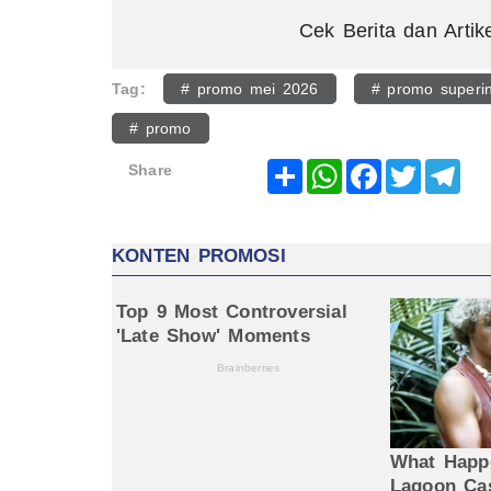
Cek Berita dan Artik
Tag:
# promo mei 2026
# promo superi
# promo
Share
WhatsApp
Facebook
Twitter
Tel
Share