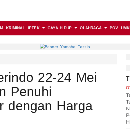
AM
KRIMINAL
IPTEK
GAYA HIDUP
OLAHRAGA
POV
UMK
rindo 22-24 Mei
T
n Penuhi
O
T
r dengan Harga
T
N
P
H