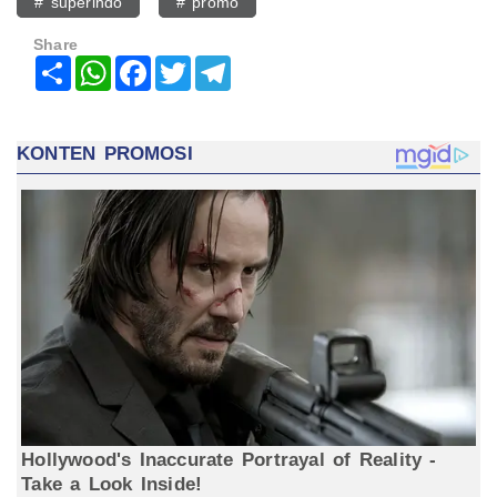
# superindo
# promo
Share
Share
WhatsApp
Facebook
Twitter
Telegram