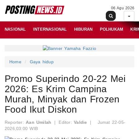
06 Agu 2026
NASIONAL
INTERNASIONAL
HIBURAN
POLHUKAM
KRI
Home
Gaya hidup
Promo Superindo 20-22 Mei
2026: Es Krim Campina
Murah, Minyak dan Frozen
Food Ikut Diskon
Reporter:
Aan Umilah
|
Editor:
Valdie
|
Jumat 22-05-
2026,03:00 WIB