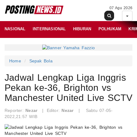
07 Agu 2026
NASIONAL
INTERNASIONAL
HIBURAN
POLHUKAM
KRI
Home
Sepak Bola
Jadwal Lengkap Liga Inggris
Pekan ke-36, Brighton vs
Manchester United Live SCTV
Reporter:
Nezar
|
Editor:
Nezar
|
Sabtu 07-05-
2022,21:57 WIB