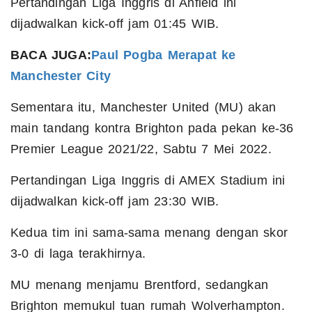
Pertandingan Liga Inggris di Anfield ini
dijadwalkan kick-off jam 01:45 WIB.
BACA JUGA:
Paul Pogba Merapat ke
Manchester City
Sementara itu, Manchester United (MU) akan
main tandang kontra Brighton pada pekan ke-36
Premier League 2021/22, Sabtu 7 Mei 2022.
Pertandingan Liga Inggris di AMEX Stadium ini
dijadwalkan kick-off jam 23:30 WIB.
Kedua tim ini sama-sama menang dengan skor
3-0 di laga terakhirnya.
MU menang menjamu Brentford, sedangkan
Brighton memukul tuan rumah Wolverhampton.