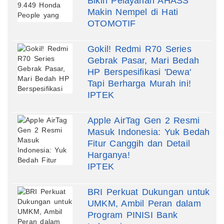
Bikin Pelayanan AHASS
Makin Nempel di Hati
OTOMOTIF
Gokil! Redmi R70 Series
Gebrak Pasar, Mari Bedah
HP Berspesifikasi 'Dewa'
Tapi Berharga Murah ini!
IPTEK
Apple AirTag Gen 2 Resmi
Masuk Indonesia: Yuk Bedah
Fitur Canggih dan Detail
Harganya!
IPTEK
BRI Perkuat Dukungan untuk
UMKM, Ambil Peran dalam
Program PINISI Bank