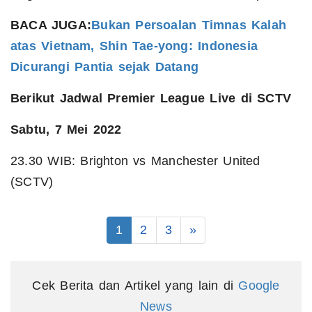
BACA JUGA:
Bukan Persoalan Timnas Kalah
atas Vietnam, Shin Tae-yong: Indonesia
Dicurangi Pantia sejak Datang
Berikut Jadwal Premier League Live di SCTV
Sabtu, 7 Mei 2022
23.30 WIB: Brighton vs Manchester United
(SCTV)
1
2
3
»
Cek Berita dan Artikel yang lain di
Google
News