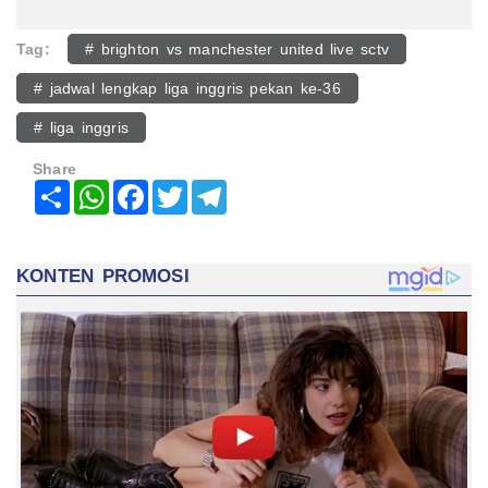
Tag:
# brighton vs manchester united live sctv
# jadwal lengkap liga inggris pekan ke-36
# liga inggris
Share
Share
WhatsApp
Facebook
Twitter
Telegram