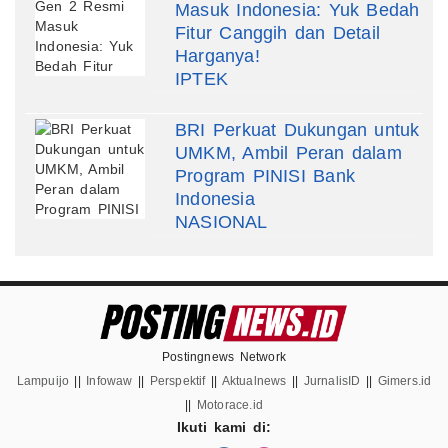
Masuk Indonesia: Yuk Bedah
Fitur Canggih dan Detail
Harganya!
IPTEK
BRI Perkuat Dukungan untuk
UMKM, Ambil Peran dalam
Program PINISI Bank
Indonesia
NASIONAL
Postingnews Network
Lampuijo
||
Infowaw
||
Perspektif
||
Aktualnews
||
JurnalisID
||
Gimers.id
||
Motorace.id
Ikuti kami di: