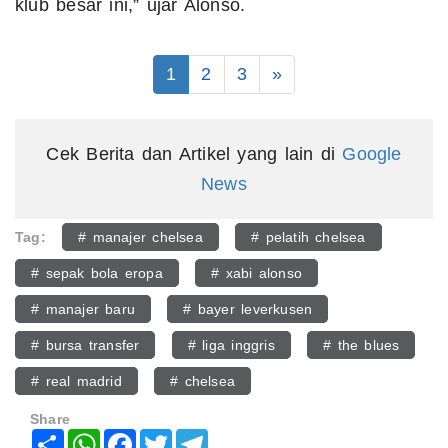
klub besar ini,” ujar Alonso.
1
2
3
»
Cek Berita dan Artikel yang lain di
Google
News
Tag:
# manajer chelsea
# pelatih chelsea
# sepak bola eropa
# xabi alonso
# manajer baru
# bayer leverkusen
# bursa transfer
# liga inggris
# the blues
# real madrid
# chelsea
Share
Share
WhatsApp
Facebook
Twitter
Telegram