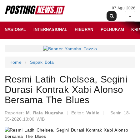
07 Agu 2026
NASIONAL
INTERNASIONAL
HIBURAN
POLHUKAM
KRI
Home
Sepak Bola
Resmi Latih Chelsea, Segini
Durasi Kontrak Xabi Alonso
Bersama The Blues
Reporter:
M. Rafa Nugraha
|
Editor:
Valdie
|
Senin 18-
05-2026,13:00 WIB