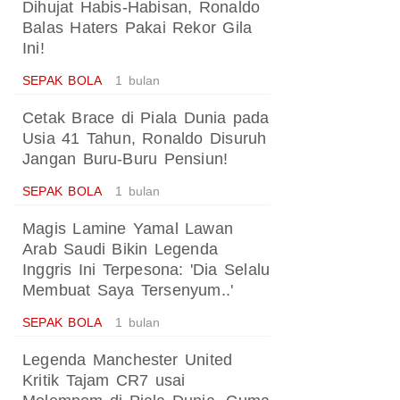
Dihujat Habis-Habisan, Ronaldo
Balas Haters Pakai Rekor Gila
Ini!
SEPAK BOLA
1 bulan
Cetak Brace di Piala Dunia pada
Usia 41 Tahun, Ronaldo Disuruh
Jangan Buru-Buru Pensiun!
SEPAK BOLA
1 bulan
Magis Lamine Yamal Lawan
Arab Saudi Bikin Legenda
Inggris Ini Terpesona: 'Dia Selalu
Membuat Saya Tersenyum..'
SEPAK BOLA
1 bulan
Legenda Manchester United
Kritik Tajam CR7 usai