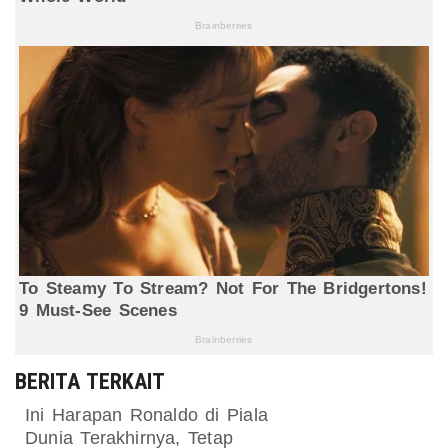
BERITA TERKAIT
Ini Harapan Ronaldo di Piala
Dunia Terakhirnya, Tetap