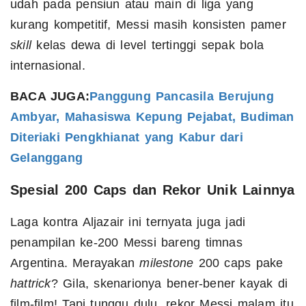
udah pada pensiun atau main di liga yang
kurang kompetitif, Messi masih konsisten pamer
skill
kelas dewa di level tertinggi sepak bola
internasional.
BACA JUGA:
Panggung Pancasila Berujung
Ambyar, Mahasiswa Kepung Pejabat, Budiman
Diteriaki Pengkhianat yang Kabur dari
Gelanggang
Spesial 200 Caps dan Rekor Unik Lainnya
Laga kontra Aljazair ini ternyata juga jadi
penampilan ke-200 Messi bareng timnas
Argentina. Merayakan
milestone
200 caps pake
hattrick
? Gila, skenarionya bener-bener kayak di
film-film! Tapi tunggu dulu, rekor Messi malam itu