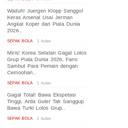
Waduh! Juergen Klopp Senggol
Keras Arsenal Usai Jerman
Angkat Koper dari Piala Dunia
2026..
SEPAK BOLA
1 bulan
Miris! Korea Selatan Gagal Lolos
Grup Piala Dunia 2026, Fans
Sambut Para Pemain dengan
Cemoohan..
SEPAK BOLA
1 bulan
Gagal Total! Bawa Ekspetasi
Tinggi, Arda Guler Tak Sanggup
Bawa Turki Lolos Grup..
SEPAK BOLA
1 bulan