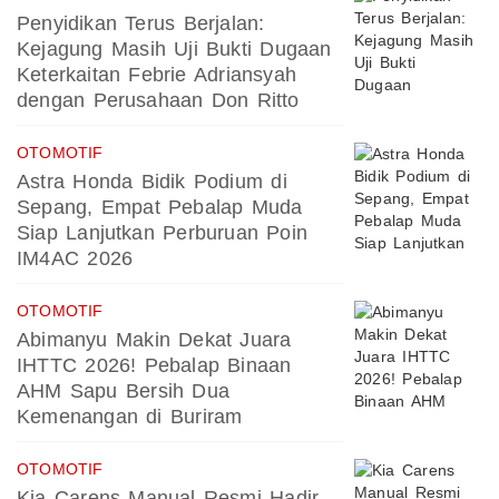
Penyidikan Terus Berjalan:
Kejagung Masih Uji Bukti Dugaan
Keterkaitan Febrie Adriansyah
dengan Perusahaan Don Ritto
OTOMOTIF
Astra Honda Bidik Podium di
Sepang, Empat Pebalap Muda
Siap Lanjutkan Perburuan Poin
IM4AC 2026
OTOMOTIF
Abimanyu Makin Dekat Juara
IHTTC 2026! Pebalap Binaan
AHM Sapu Bersih Dua
Kemenangan di Buriram
OTOMOTIF
Kia Carens Manual Resmi Hadir,