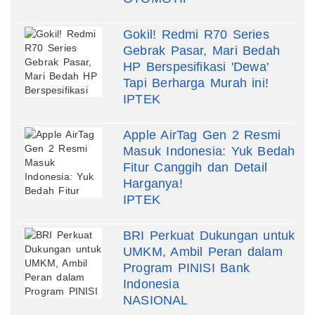
Gokil! Redmi R70 Series
Gebrak Pasar, Mari Bedah
HP Berspesifikasi 'Dewa'
Tapi Berharga Murah ini!
IPTEK
Apple AirTag Gen 2 Resmi
Masuk Indonesia: Yuk Bedah
Fitur Canggih dan Detail
Harganya!
IPTEK
BRI Perkuat Dukungan untuk
UMKM, Ambil Peran dalam
Program PINISI Bank
Indonesia
NASIONAL