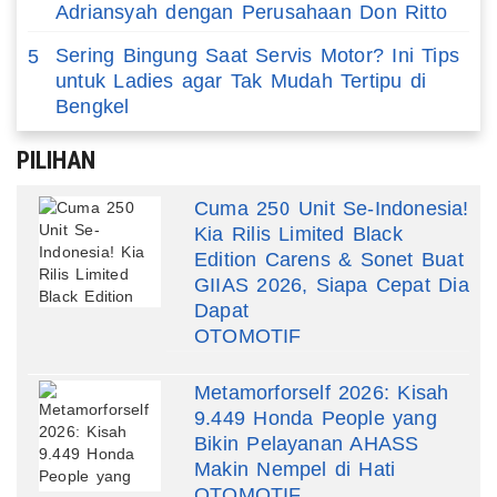
Adriansyah dengan Perusahaan Don Ritto
Sering Bingung Saat Servis Motor? Ini Tips
5
untuk Ladies agar Tak Mudah Tertipu di
Bengkel
PILIHAN
Cuma 250 Unit Se-Indonesia!
Kia Rilis Limited Black
Edition Carens & Sonet Buat
GIIAS 2026, Siapa Cepat Dia
Dapat
OTOMOTIF
Metamorforself 2026: Kisah
9.449 Honda People yang
Bikin Pelayanan AHASS
Makin Nempel di Hati
OTOMOTIF