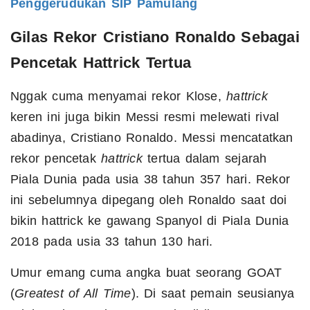
Penggerudukan SIP Pamulang
Gilas Rekor Cristiano Ronaldo Sebagai
Pencetak Hattrick Tertua
Nggak cuma menyamai rekor Klose,
hattrick
keren ini juga bikin Messi resmi melewati rival
abadinya, Cristiano Ronaldo. Messi mencatatkan
rekor pencetak
hattrick
tertua dalam sejarah
Piala Dunia pada usia 38 tahun 357 hari. Rekor
ini sebelumnya dipegang oleh Ronaldo saat doi
bikin hattrick ke gawang Spanyol di Piala Dunia
2018 pada usia 33 tahun 130 hari.
Umur emang cuma angka buat seorang GOAT
(
Greatest of All Time
). Di saat pemain seusianya