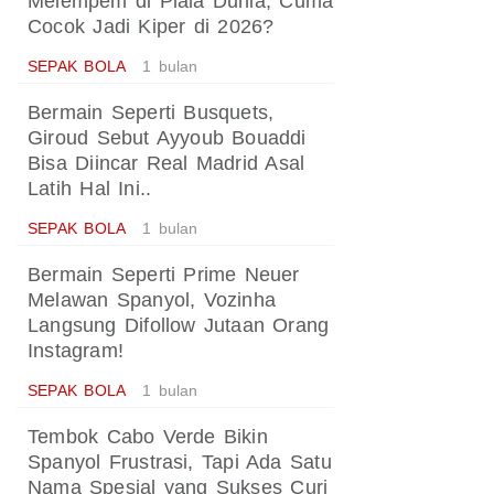
Melempem di Piala Dunia, Cuma
Cocok Jadi Kiper di 2026?
SEPAK BOLA
1 bulan
Bermain Seperti Busquets,
Giroud Sebut Ayyoub Bouaddi
Bisa Diincar Real Madrid Asal
Latih Hal Ini..
SEPAK BOLA
1 bulan
Bermain Seperti Prime Neuer
Melawan Spanyol, Vozinha
Langsung Difollow Jutaan Orang
Instagram!
SEPAK BOLA
1 bulan
Tembok Cabo Verde Bikin
Spanyol Frustrasi, Tapi Ada Satu
Nama Spesial yang Sukses Curi