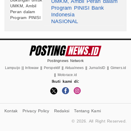
UMKM, Ambil Peran dalam
Program PINISI Bank
Indonesia
NASIONAL
Postingnews Network
Lampuijo
||
Infowaw
||
Perspektif
||
Aktualnews
||
JurnalisID
||
Gimers.id
||
Motorace.id
Ikuti kami di:
Kontak
Privacy Policy
Redaksi
Tentang Kami
© 2026. All Right Reserved.