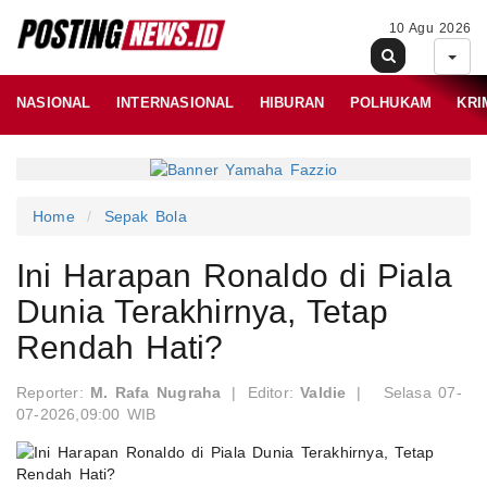
10 Agu 2026
NASIONAL
INTERNASIONAL
HIBURAN
POLHUKAM
KRI
Home
Sepak Bola
Ini Harapan Ronaldo di Piala
Dunia Terakhirnya, Tetap
Rendah Hati?
Reporter:
M. Rafa Nugraha
|
Editor:
Valdie
|
Selasa 07-
07-2026,09:00 WIB