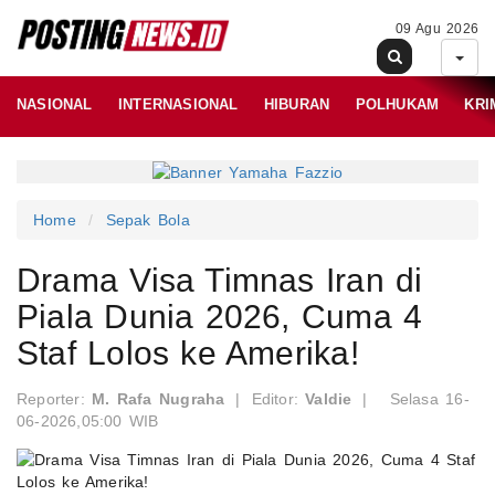
09 Agu 2026
NASIONAL
INTERNASIONAL
HIBURAN
POLHUKAM
KRI
Home
Sepak Bola
Drama Visa Timnas Iran di
Piala Dunia 2026, Cuma 4
Staf Lolos ke Amerika!
Reporter:
M. Rafa Nugraha
|
Editor:
Valdie
|
Selasa 16-
06-2026,05:00 WIB