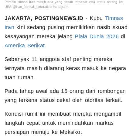
Pemain timnas Iran masih ada yang belum terdapat visa untuk datang ke
USA-@iran_football_federation-Instagram
JAKARTA, POSTINGNEWS.ID
- Kubu
Timnas
Iran
kini sedang pusing memikirkan nasib skuad
kesayangan mereka jelang
Piala Dunia 2026
di
Amerika Serikat
.
Sebanyak 11 anggota staf penting mereka
ternyata masih dilarang keras masuk ke negara
tuan rumah.
Pada tahap awal ada 15 orang dari rombongan
yang terkena status cekal oleh otoritas terkait.
Kondisi rumit ini membuat mereka mengambil
langkah cepat untuk memindahkan markas
persiapan menuju ke Meksiko.