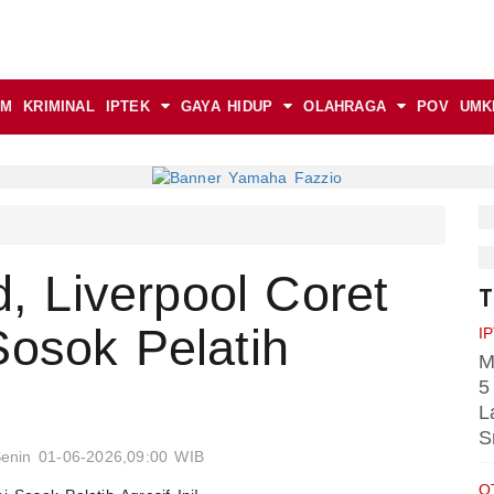
AM
KRIMINAL
IPTEK
GAYA HIDUP
OLAHRAGA
POV
UMK
d, Liverpool Coret
T
Sosok Pelatih
I
M
5
L
S
enin 01-06-2026,09:00 WIB
O