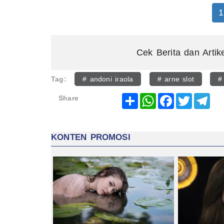
1
Cek Berita dan Artik
Tag:
# andoni iraola
# arne slot
#
Share
WhatsApp
Facebook
Twitter
Tel
Share