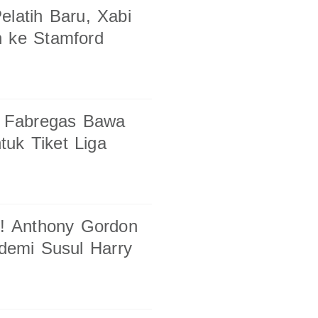
elatih Baru, Xabi
n ke Stamford
sc Fabregas Bawa
uk Tiket Liga
i! Anthony Gordon
 demi Susul Harry