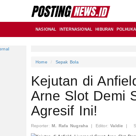
NASIONAL
INTERNASIONAL
HIBURAN
POLHUK
Home
Sepak Bola
Kejutan di Anfiel
Arne Slot Demi 
Agresif Ini!
Reporter:
M. Rafa Nugraha
|
Editor:
Valdie
|
S