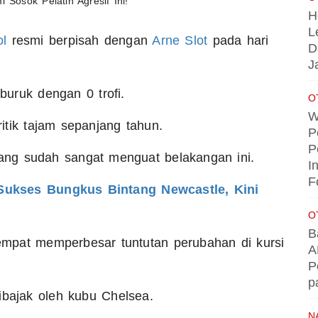
H
L
ol
resmi berpisah dengan
Arne Slot
pada hari
D
J
 buruk dengan 0 trofi.
O
W
itik tajam sepanjang tahun.
P
P
ng sudah sangat menguat belakangan ini.
I
F
 Sukses Bungkus Bintang Newcastle, Kini
O
B
mpat memperbesar tuntutan perubahan di kursi
A
P
p
dibajak oleh kubu Chelsea.
N