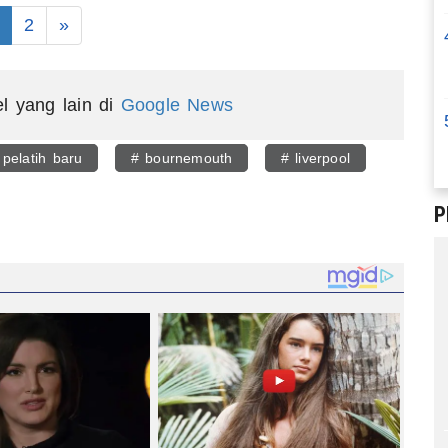
2
»
el yang lain di
Google News
 pelatih baru
# bournemouth
# liverpool
egram
P