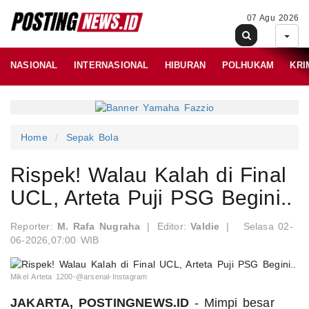
07 Agu 2026
NASIONAL
INTERNASIONAL
HIBURAN
POLHUKAM
KRI
Home
Sepak Bola
Rispek! Walau Kalah di Final
UCL, Arteta Puji PSG Begini..
Reporter:
M. Rafa Nugraha
|
Editor:
Valdie
|
Selasa 02-
06-2026,07:00 WIB
Mikel Arteta 1200-@arsenal-Instagram
JAKARTA, POSTINGNEWS.ID
- Mimpi besar