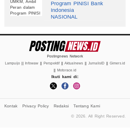
Program PINISI Bank
Indonesia
NASIONAL
Postingnews Network
Lampuijo
||
Infowaw
||
Perspektif
||
Aktualnews
||
JurnalisID
||
Gimers.id
||
Motorace.id
Ikuti kami di:
Kontak
Privacy Policy
Redaksi
Tentang Kami
© 2026. All Right Reserved.