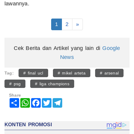
lawannya.
1
2
»
Cek Berita dan Artikel yang lain di
Google
News
Tag:
# final ucl
# mikel arteta
# arsenal
# psg
# liga champions
Share
Share
WhatsApp
Facebook
Twitter
Telegram