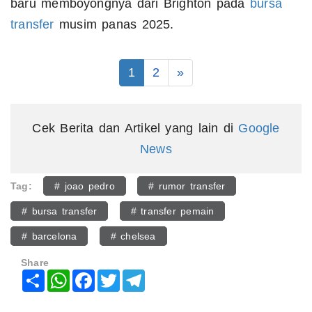
baru memboyongnya dari Brighton pada
bursa
transfer
musim panas 2025.
1
2
»
Cek Berita dan Artikel yang lain di
Google
News
Tag:
# joao pedro
# rumor transfer
# bursa transfer
# transfer pemain
# barcelona
# chelsea
Share
Share
WhatsApp
Facebook
Twitter
Telegram