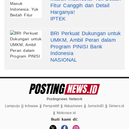
Fitur Canggih dan Detail
Harganya!
IPTEK
BRI Perkuat Dukungan untuk
UMKM, Ambil Peran dalam
Program PINISI Bank
Indonesia
NASIONAL
Postingnews Network
Lampuijo
||
Infowaw
||
Perspektif
||
Aktualnews
||
JurnalisID
||
Gimers.id
||
Motorace.id
Ikuti kami di: