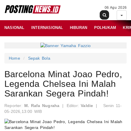
06 Agu 2026
NASIONAL
INTERNASIONAL
HIBURAN
POLHUKAM
KRI
Home
Sepak Bola
Barcelona Minat Joao Pedro,
Legenda Chelsea Ini Malah
Sarankan Segera Pindah!
Reporter:
M. Rafa Nugraha
|
Editor:
Valdie
|
Senin 11-
05-2026,13:00 WIB