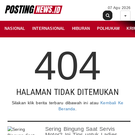
07 Agu 2026
NASIONAL
INTERNASIONAL
HIBURAN
POLHUKAM
KRI
404
HALAMAN TIDAK DITEMUKAN
Silakan klik berita terbaru dibawah ini atau
Kembali Ke
Beranda
.
Sering Bingung Saat Servis
Motor? Ini Tips untuk Ladies