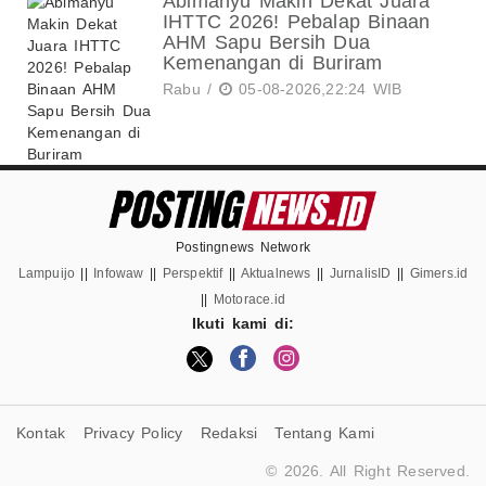
Abimanyu Makin Dekat Juara
IHTTC 2026! Pebalap Binaan
AHM Sapu Bersih Dua
Kemenangan di Buriram
Rabu /
05-08-2026,22:24 WIB
Postingnews Network
Lampuijo
||
Infowaw
||
Perspektif
||
Aktualnews
||
JurnalisID
||
Gimers.id
||
Motorace.id
Ikuti kami di:
Kontak
Privacy Policy
Redaksi
Tentang Kami
© 2026. All Right Reserved.