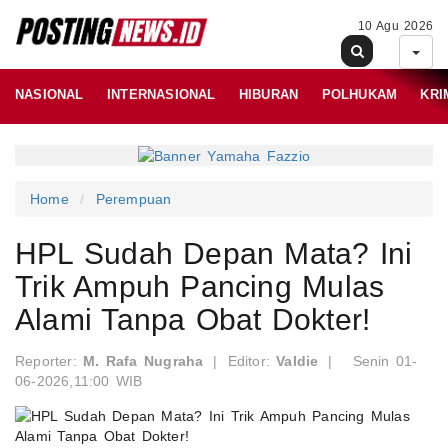
10 Agu 2026
NASIONAL
INTERNASIONAL
HIBURAN
POLHUKAM
KRI
Home
Perempuan
HPL Sudah Depan Mata? Ini
Trik Ampuh Pancing Mulas
Alami Tanpa Obat Dokter!
Reporter:
M. Rafa Nugraha
|
Editor:
Valdie
|
Senin 01-
06-2026,11:00 WIB