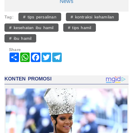
News
Tag:
# tips persalinan
# kontraksi kehamilan
# kesehatan ibu hamil
# tips hamil
# ibu hamil
Share
Share
WhatsApp
Facebook
Twitter
Telegram