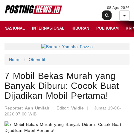
08 Agu 2026
NASIONAL
INTERNASIONAL
HIBURAN
POLHUKAM
KRI
Home
Otomotif
7 Mobil Bekas Murah yang
Banyak Diburu: Cocok Buat
Dijadikan Mobil Pertama!
Reporter:
Aan Umilah
|
Editor:
Valdie
|
Jumat 19-06-
2026,07:00 WIB