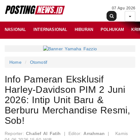
07 Agu 2026
NASIONAL
INTERNASIONAL
HIBURAN
POLHUKAM
KRI
Home
Otomotif
Info Pameran Eksklusif
Harley-Davidson PIM 2 Juni
2026: Intip Unit Baru &
Berburu Merchandise Resmi,
Sob!
Reporter:
Chalief Al Fatih
|
Editor:
Arrahman
|
Kamis
04-06-2026,15:50 WIB