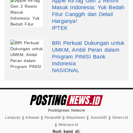
Apple AirTag Gen 2 Resmi
Masuk Indonesia: Yuk Bedah
Fitur Canggih dan Detail
Harganya!
IPTEK
BRI Perkuat Dukungan untuk
UMKM, Ambil Peran dalam
Program PINISI Bank
Indonesia
NASIONAL
Postingnews Network
Lampuijo
||
Infowaw
||
Perspektif
||
Aktualnews
||
JurnalisID
||
Gimers.id
||
Motorace.id
Ikuti kami di: