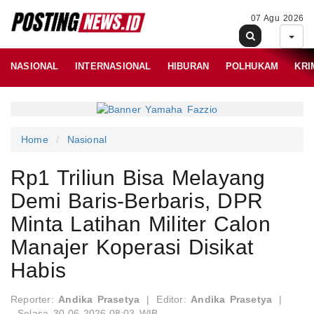
07 Agu 2026
NASIONAL
INTERNASIONAL
HIBURAN
POLHUKAM
KRI
Home
Nasional
Rp1 Triliun Bisa Melayang
Demi Baris-Berbaris, DPR
Minta Latihan Militer Calon
Manajer Koperasi Disikat
Habis
Reporter:
Andika Prasetya
|
Editor:
Andika Prasetya
|
Selasa 30-06-2026,08:03 WIB