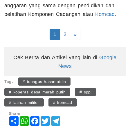
anggaran yang sama dengan pendidikan dan
pelatihan Komponen Cadangan atau
Komcad
.
1
2
»
Cek Berita dan Artikel yang lain di
Google
News
Tag:
# tubagus hasanuddin
# koperasi desa merah putih
# sppi
# latihan militer
# komcad
Share
Share
WhatsApp
Facebook
Twitter
Telegram