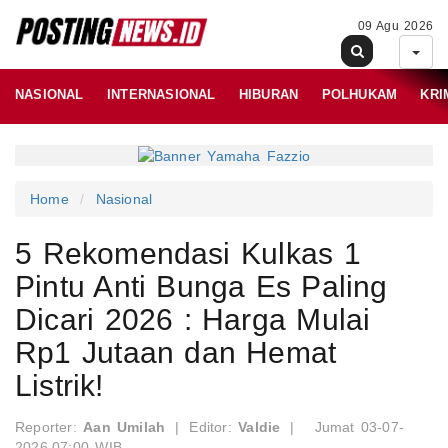
09 Agu 2026
NASIONAL
INTERNASIONAL
HIBURAN
POLHUKAM
KRI
Home
Nasional
5 Rekomendasi Kulkas 1
Pintu Anti Bunga Es Paling
Dicari 2026 : Harga Mulai
Rp1 Jutaan dan Hemat
Listrik!
Reporter:
Aan Umilah
|
Editor:
Valdie
|
Jumat 03-07-
2026,07:00 WIB