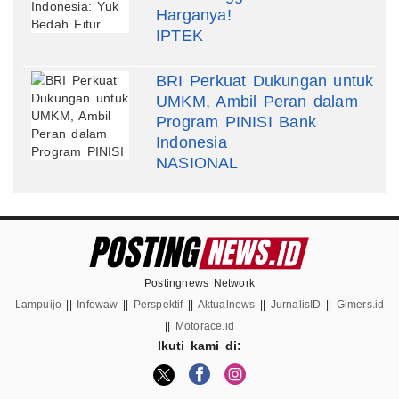
Harganya!
IPTEK
BRI Perkuat Dukungan untuk
UMKM, Ambil Peran dalam
Program PINISI Bank
Indonesia
NASIONAL
Postingnews Network
Lampuijo
||
Infowaw
||
Perspektif
||
Aktualnews
||
JurnalisID
||
Gimers.id
||
Motorace.id
Ikuti kami di: