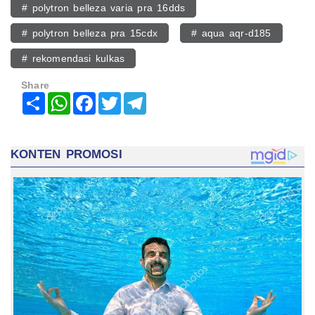
# polytron belleza varia pra 16dds
# polytron belleza pra 15cdx
# aqua aqr-d185
# rekomendasi kulkas
Share
Share
WhatsApp
Facebook
Twitter
Telegram