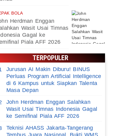
EPAK BOLA
ohn Herdman Enggan
alahkan Wasit Usai Timnas
ndonesia Gagal ke
emifinal Piala AFF 2026
TERPOPULER
Jurusan AI Makin Diburu! BINUS
1
Perluas Program Artificial Intelligence
di 6 Kampus untuk Siapkan Talenta
Masa Depan
John Herdman Enggan Salahkan
2
Wasit Usai Timnas Indonesia Gagal
ke Semifinal Piala AFF 2026
Teknisi AHASS Jakarta-Tangerang
3
Tembus Juara Nasional, Bukti WMS