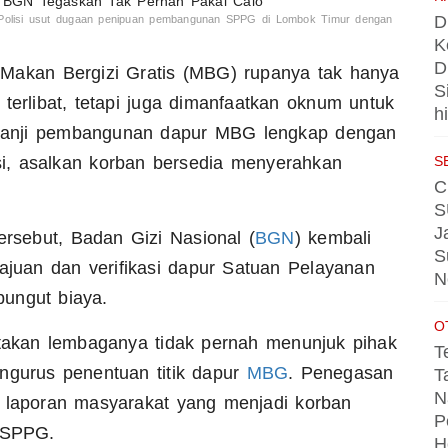
D
olisi usut dugaan penipuan pembangunan SPPG di Lombok Timur dengan
K
D
akan Bergizi Gratis (MBG) rupanya tak hanya
S
terlibat, tetapi juga dimanfaatkan oknum untuk
h
janji pembangunan dapur MBG lengkap dengan
S
asi, asalkan korban bersedia menyerahkan
C
S
J
rsebut, Badan Gizi Nasional (
BGN
) kembali
S
juan dan verifikasi dapur Satuan Pelayanan
N
pungut biaya.
O
akan lembaganya tidak pernah menunjuk pihak
T
ngurus penentuan titik dapur
MBG
. Penegasan
T
N
h laporan masyarakat yang menjadi korban
P
 SPPG.
H