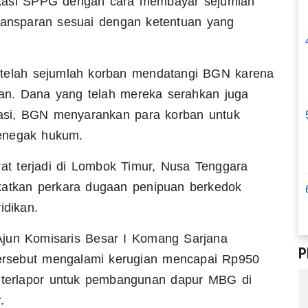
okasi SPPG dengan cara membayar sejumlah
transparan sesuai dengan ketentuan yang
etelah sejumlah korban mendatangi BGN karena
alan. Dana yang telah mereka serahkan juga
ikasi, BGN menyarankan para korban untuk
enegak hukum.
rat terjadi di Lombok Timur, Nusa Tenggara
gkatkan perkara dugaan penipuan berkedok
idikan.
Ajun Komisaris Besar I Komang Sarjana
P
ersebut mengalami kerugian mencapai Rp950
a terlapor untuk pembangunan dapur MBG di
.