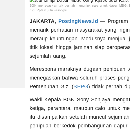
BGN menegaskan tak pernah menunjuk calo untuk dapur MBG. P
rugi Rp950 juta.--Google
JAKARTA,
PostingNews.id
— Program M
menarik perhatian masyarakat yang ingin 
meraup keuntungan. Modusnya menjual 
titik lokasi hingga jaminan siap beroper
sejumlah uang.
Merespons maraknya dugaan penipuan te
menegaskan bahwa seluruh proses penga
Pemenuhan Gizi (
SPPG
) tidak pernah di
Wakil Kepala BGN Sony Sonjaya mengat
ketiga, perantara, maupun calo untuk me
itu disampaikan setelah muncul sejumla
penipuan berkedok pembangunan dapur