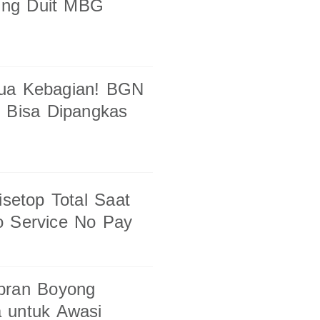
ung Duit MBG
mua Kebagian! BGN
s Bisa Dipangkas
isetop Total Saat
o Service No Pay
ibran Boyong
 untuk Awasi