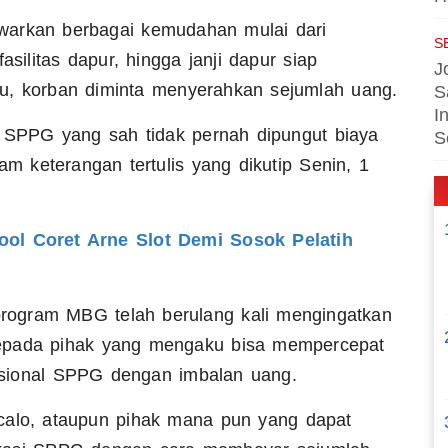
warkan berbagai kemudahan mulai dari
S
ilitas dapur, hingga janji dapur siap
J
u, korban diminta menyerahkan sejumlah uang.
S
I
i SPPG yang sah tidak pernah dipungut biaya
S
am keterangan tertulis yang dikutip Senin, 1
pool Coret Arne Slot Demi Sosok Pelatih
ogram MBG telah berulang kali mengingatkan
kepada pihak yang mengaku bisa mempercepat
asional SPPG dengan imbalan uang.
calo, ataupun pihak mana pun yang dapat