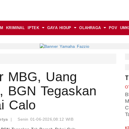
AM
KRIMINAL
IPTEK
GAYA HIDUP
OLAHRAGA
POV
UMK
ur MBG, Uang
T
b, BGN Tegaskan
O
B
i Calo
M
C
T
etya
|
Senin 01-06-2026,08:12 WIB
K