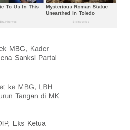
yek MBG, Kader
ena Sanksi Partai
ret ke MBG, LBH
urun Tangan di MK
DIP, Eks Ketua