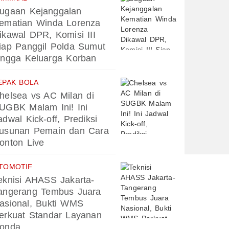
ugaan Kejanggalan
ematian Winda Lorenza
ikawal DPR, Komisi III
iap Panggil Polda Sumut
ingga Keluarga Korban
EPAK BOLA
helsea vs AC Milan di
UGBK Malam Ini! Ini
adwal Kick-off, Prediksi
usunan Pemain dan Cara
onton Live
TOMOTIF
eknisi AHASS Jakarta-
angerang Tembus Juara
asional, Bukti WMS
erkuat Standar Layanan
onda