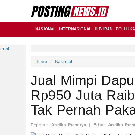
NASIONAL
INTERNASIONAL
HIBURAN
POLHUK
Home
Nasional
Jual Mimpi Dap
Rp950 Juta Rai
Tak Pernah Paka
Reporter:
Andika Prasetya
|
Editor:
Andika Pras