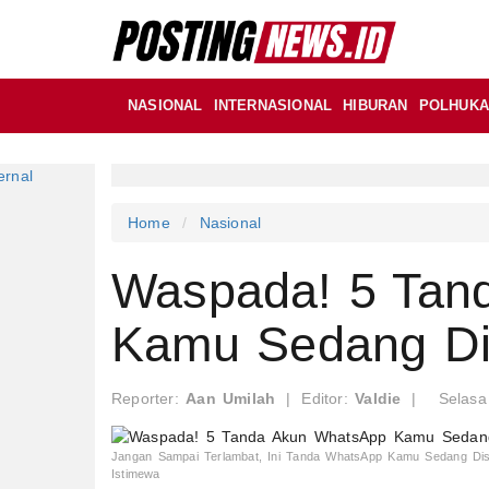
NASIONAL
INTERNASIONAL
HIBURAN
POLHUK
Home
Nasional
Waspada! 5 Tan
Kamu Sedang D
Reporter:
Aan Umilah
|
Editor:
Valdie
|
Selasa
Jangan Sampai Terlambat, Ini Tanda WhatsApp Kamu Sedang Disa
Istimewa