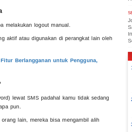
a
S
J
pa melakukan logout manual.
S
I
g aktif atau digunakan di perangkat lain oleh
S
 Fitur Berlangganan untuk Pengguna,
P
rd) lewat SMS padahal kamu tidak sedang
apa pun.
n orang lain, mereka bisa mengambil alih