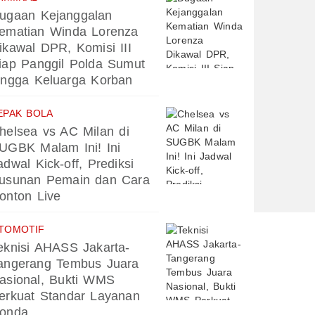
ugaan Kejanggalan
ematian Winda Lorenza
ikawal DPR, Komisi III
iap Panggil Polda Sumut
ingga Keluarga Korban
EPAK BOLA
helsea vs AC Milan di
UGBK Malam Ini! Ini
adwal Kick-off, Prediksi
usunan Pemain dan Cara
onton Live
TOMOTIF
eknisi AHASS Jakarta-
angerang Tembus Juara
asional, Bukti WMS
erkuat Standar Layanan
onda