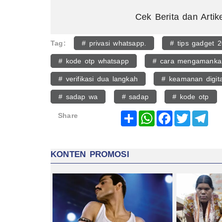
Cek Berita dan Artik
Tag:
# privasi whatsapp.
# tips gadget 
# kode otp whatsapp
# cara mengamanka
# verifikasi dua langkah
# keamanan digita
# sadap wa
# sadap
# kode otp
Share
WhatsApp
Facebook
Twitter
Tel
Share