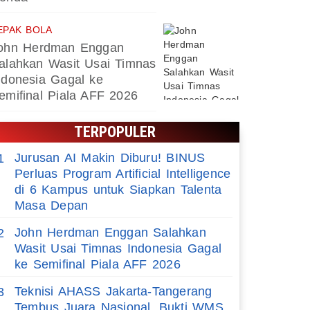
EPAK BOLA
ohn Herdman Enggan
alahkan Wasit Usai Timnas
ndonesia Gagal ke
emifinal Piala AFF 2026
TERPOPULER
Jurusan AI Makin Diburu! BINUS
1
Perluas Program Artificial Intelligence
di 6 Kampus untuk Siapkan Talenta
Masa Depan
John Herdman Enggan Salahkan
2
Wasit Usai Timnas Indonesia Gagal
ke Semifinal Piala AFF 2026
Teknisi AHASS Jakarta-Tangerang
3
Tembus Juara Nasional, Bukti WMS