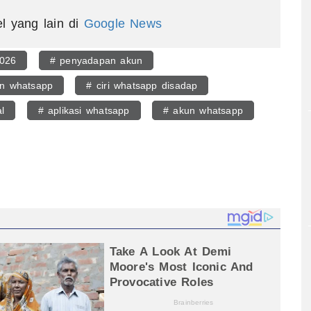
el yang lain di
Google News
2026
# penyadapan akun
n whatsapp
# ciri whatsapp disadap
l
# aplikasi whatsapp
# akun whatsapp
egram