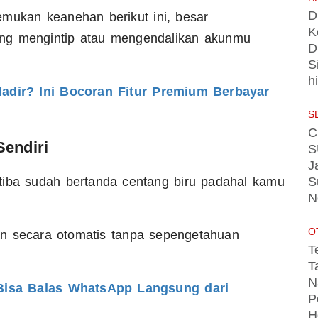
D
mukan keanehan berikut ini, besar
K
ng mengintip atau mengendalikan akunmu
D
S
h
dir? Ini Bocoran Fitur Premium Berbayar
S
C
Sendiri
S
J
S
tiba sudah bertanda centang biru padahal kamu
N
O
n secara otomatis tanpa sepengetahuan
T
T
N
Bisa Balas WhatsApp Langsung dari
P
H