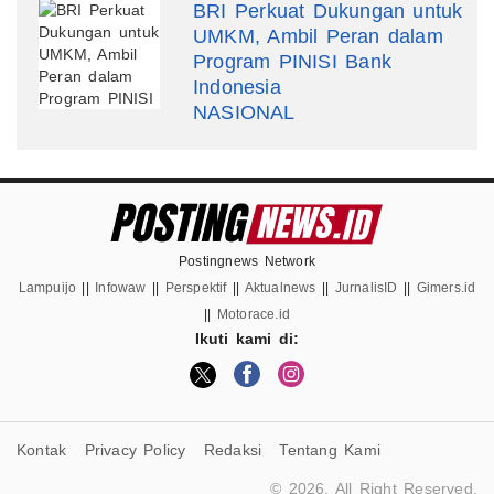
BRI Perkuat Dukungan untuk
UMKM, Ambil Peran dalam
Program PINISI Bank
Indonesia
NASIONAL
Postingnews Network
Lampuijo
||
Infowaw
||
Perspektif
||
Aktualnews
||
JurnalisID
||
Gimers.id
||
Motorace.id
Ikuti kami di:
Kontak
Privacy Policy
Redaksi
Tentang Kami
© 2026. All Right Reserved.