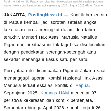
Pigai menilai konflik Papua tak bisa lagi diselesaikan parsial setelah puluhan
kasus kekerasan kembali terjadi sepanjang 2025 hingga 2026.-Foto: Antara-
JAKARTA,
PostingNews.id
— Konflik bersenjata
di Papua kembali jadi sorotan setelah angka
kekerasan terus meningkat dalam dua tahun
terakhir. Menteri Hak Asasi Manusia Natalius
Pigai menilai situasi ini tak lagi bisa diselesaikan
dengan pendekatan setengah-setengah atau
sekadar menangani kasus satu per satu.
Pernyataan itu disampaikan Pigai di Jakarta saat
menanggapi laporan Komisi Nasional Hak Asasi
Manusia terkait eskalasi konflik di
Papua
.
Sepanjang 2025,
Komnas HAM
mencatat 97
peristiwa kekerasan dan konflik bersenjata.
Sementara hingga April 2026, sudah terjadi 26