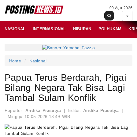
09 Agu 2026
NASIONAL
INTERNASIONAL
HIBURAN
POLHUKAM
KRI
Home
Nasional
Papua Terus Berdarah, Pigai
Bilang Negara Tak Bisa Lagi
Tambal Sulam Konflik
Reporter:
Andika Prasetya
|
Editor:
Andika Prasetya
|
Minggu 10-05-2026,13:49 WIB