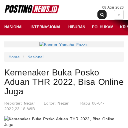
08 Agu 2026
NASIONAL
INTERNASIONAL
HIBURAN
POLHUKAM
KRI
Home
Nasional
Kemenaker Buka Posko
Aduan THR 2022, Bisa Online
Juga
Reporter:
Nezar
|
Editor:
Nezar
|
Rabu 06-04-
2022,23:18 WIB