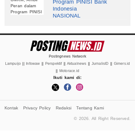
Program PINISI Bank
Indonesia
NASIONAL
Postingnews Network
Lampuijo
||
Infowaw
||
Perspektif
||
Aktualnews
||
JurnalisID
||
Gimers.id
||
Motorace.id
Ikuti kami di:
Kontak
Privacy Policy
Redaksi
Tentang Kami
© 2026. All Right Reserved.