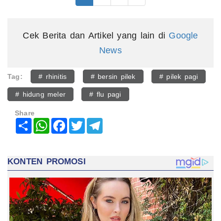
Cek Berita dan Artikel yang lain di
Google
News
Tag:
# rhinitis
# bersin pilek
# pilek pagi
# hidung meler
# flu pagi
Share
Share
WhatsApp
Facebook
Twitter
Telegram