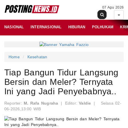
07 Agu 2026
NASIONAL
INTERNASIONAL
HIBURAN
POLHUKAM
KRI
Home
Kesehatan
Tiap Bangun Tidur Langsung
Bersin dan Meler? Ternyata
Ini yang Jadi Penyebabnya..
Reporter:
M. Rafa Nugraha
|
Editor:
Valdie
|
Selasa 02-
06-2026,13:00 WIB