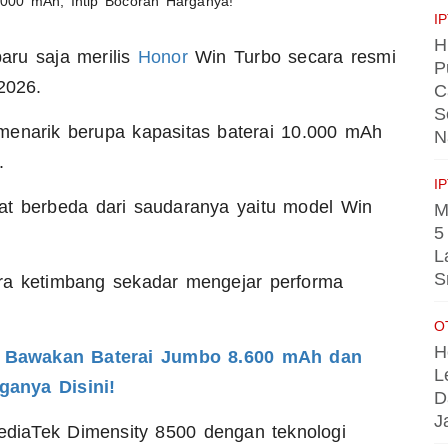
I
H
aru saja merilis
Honor
Win Turbo secara resmi
P
 2026.
C
S
menarik berupa kapasitas baterai 10.000 mAh
N
k.
I
at berbeda dari saudaranya yaitu model Win
M
5
L
S
ra ketimbang sekadar mengejar performa
O
H
: Bawakan Baterai Jumbo 8.600 mAh dan
L
anya Disini!
D
J
diaTek Dimensity 8500 dengan teknologi