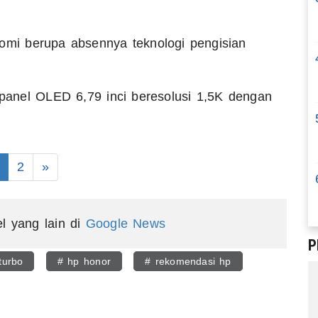
mi berupa absennya teknologi pengisian
i panel OLED 6,79 inci beresolusi 1,5K dengan
2
»
el yang lain di
Google News
P
turbo
# hp honor
# rekomendasi hp
egram