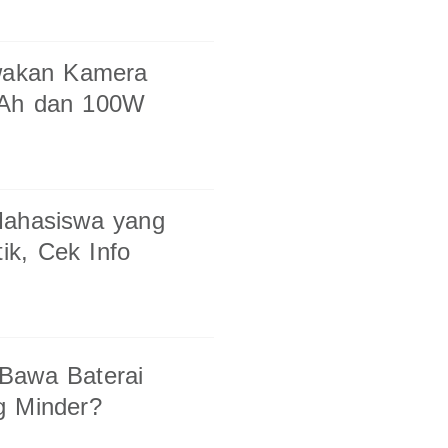
awakan Kamera
mAh dan 100W
Mahasiswa yang
tik, Cek Info
Bawa Baterai
g Minder?