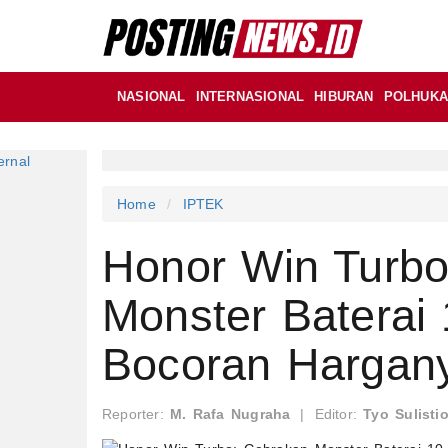
NASIONAL
INTERNASIONAL
HIBURAN
POLHUK
Home
IPTEK
Honor Win Turbo
Monster Baterai 
Bocoran Hargan
Reporter:
M. Rafa Nugraha
|
Editor:
Tyo Sulisti