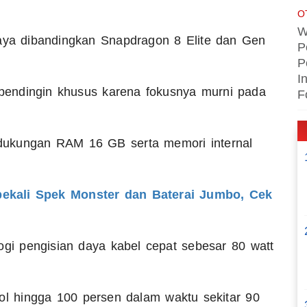
O
W
t daya dibandingkan Snapdragon 8 Elite dan Gen
P
P
I
endingin khusus karena fokusnya murni pada
F
t dukungan RAM 16 GB serta memori internal
bekali Spek Monster dan Baterai Jumbo, Cek
logi pengisian daya kabel cepat sebesar 80 watt
ol hingga 100 persen dalam waktu sekitar 90