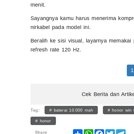
menit.
Sayangnya kamu harus menerima kompro
nirkabel pada model ini.
Beralih ke sisi visual, layarnya memaka
refresh rate 120 Hz.
1
Cek Berita dan Artik
Tag:
# baterai 10.000 mah
# honor win 
# honor
Share
WhatsApp
Facebook
Twitter
Tel
Share