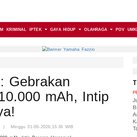
AM
KRIMINAL
IPTEK
GAYA HIDUP
OLAHRAGA
POV
UMK
: Gebrakan
T
10.000 mAh, Intip
P
J
ya!
B
A
K
o
|
Minggu 31-05-2026,15:36 WIB
T