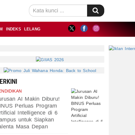
M
INDEKS
LELANG
ERKINI
ENDIDIKAN
urusan AI Makin Diburu!
INUS Perluas Program
rtificial Intelligence di 6
ampus untuk Siapkan
alenta Masa Depan