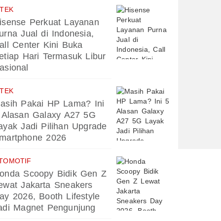
PTEK
isense Perkuat Layanan
urna Jual di Indonesia,
all Center Kini Buka
etiap Hari Termasuk Libur
asional
PTEK
asih Pakai HP Lama? Ini
 Alasan Galaxy A27 5G
ayak Jadi Pilihan Upgrade
martphone 2026
TOMOTIF
onda Scoopy Bidik Gen Z
ewat Jakarta Sneakers
ay 2026, Booth Lifestyle
adi Magnet Pengunjung