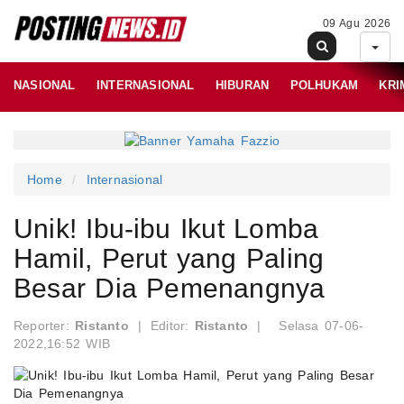
09 Agu 2026
NASIONAL
INTERNASIONAL
HIBURAN
POLHUKAM
KRI
Home
Internasional
Unik! Ibu-ibu Ikut Lomba
Hamil, Perut yang Paling
Besar Dia Pemenangnya
Reporter:
Ristanto
|
Editor:
Ristanto
|
Selasa 07-06-
2022,16:52 WIB