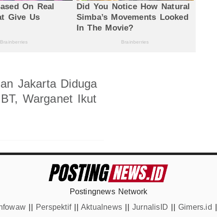
an Jakarta Diduga
BT, Warganet Ikut
Postingnews Network
Infowaw
||
Perspektif
||
Aktualnews
||
JurnalisID
||
Gimers.id