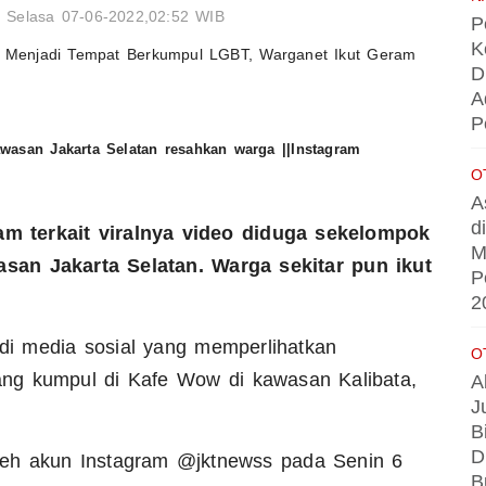
Selasa 07-06-2022,02:52 WIB
P
K
D
A
P
asan Jakarta Selatan resahkan warga ||Instagram
O
A
d
m terkait viralnya video diduga sekelompok
M
an Jakarta Selatan. Warga sekitar pun ikut
P
2
 di media sosial yang memperlihatkan
O
ng kumpul di Kafe Wow di kawasan Kalibata,
A
J
B
D
eh akun Instagram @jktnewss pada Senin 6
B