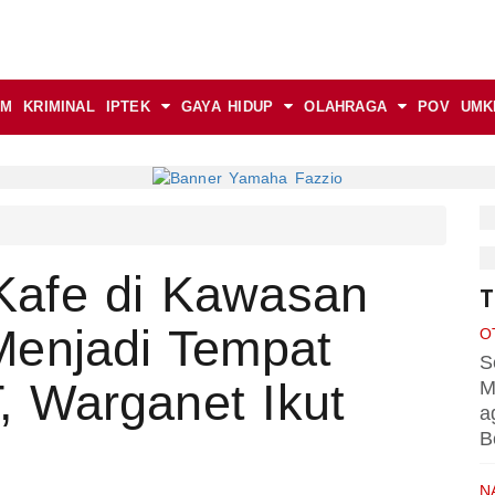
AM
KRIMINAL
IPTEK
GAYA HIDUP
OLAHRAGA
POV
UMK
Kafe di Kawasan
T
Menjadi Tempat
O
S
 Warganet Ikut
M
a
B
N