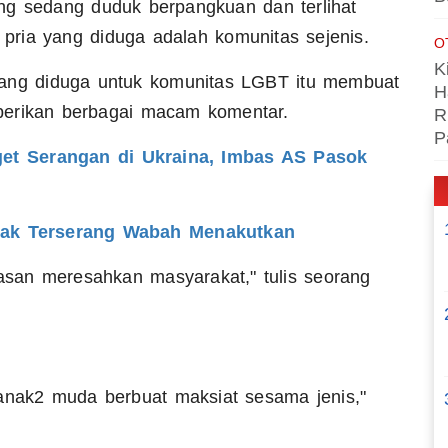
ng sedang duduk berpangkuan dan terlihat
n pria yang diduga adalah komunitas sejenis.
O
K
ng diduga untuk komunitas LGBT itu membuat
H
berikan berbagai macam komentar.
R
P
get Serangan di Ukraina, Imbas AS Pasok
nak Terserang Wabah Menakutkan
lasan meresahkan masyarakat," tulis seorang
 anak2 muda berbuat maksiat sesama jenis,"