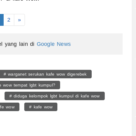
2
»
el yang lain di
Google News
# warganet serukan kafe wow digerebek
e wow tempat lgbt kumpul?
# diduga kelompok lgbt kumpul di kafe wow
afe wow
# kafe wow
egram