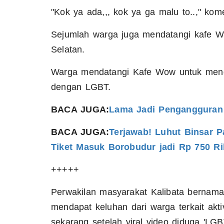
"Kok ya ada,,, kok ya ga malu to..," kome
Sejumlah warga juga mendatangi kafe Wow
Selatan.
Warga mendatangi Kafe Wow untuk mengkla
dengan LGBT.
BACA JUGA:
Lama Jadi Pengangguran A
BACA JUGA:
Terjawab! Luhut Binsar P
Tiket Masuk Borobudur jadi Rp 750 Rib
+++++
Perwakilan masyarakat Kalibata bernam
mendapat keluhan dari warga terkait aktiv
sekarang setelah viral video diduga 'LGB