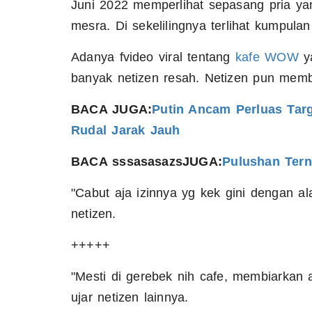
Juni 2022 memperlihat sepasang pria ya
mesra. Di sekelilingnya terlihat kumpula
Adanya fvideo viral tentang
kafe WOW
ya
banyak netizen resah. Netizen pun mem
BACA JUGA:
Putin Ancam Perluas Tar
Rudal Jarak Jauh
BACA sssasasazsJUGA:
Pulushan Ter
"Cabut aja izinnya yg kek gini dengan a
netizen.
+++++
"Mesti di gerebek nih cafe, membiarkan
ujar netizen lainnya.