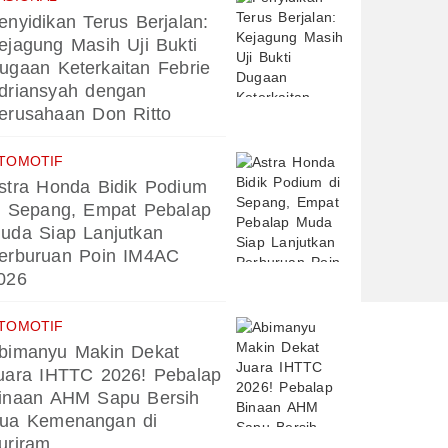
enyidikan Terus Berjalan:
ejagung Masih Uji Bukti
ugaan Keterkaitan Febrie
driansyah dengan
erusahaan Don Ritto
TOMOTIF
stra Honda Bidik Podium
i Sepang, Empat Pebalap
uda Siap Lanjutkan
erburuan Poin IM4AC
026
TOMOTIF
bimanyu Makin Dekat
uara IHTTC 2026! Pebalap
inaan AHM Sapu Bersih
ua Kemenangan di
uriram