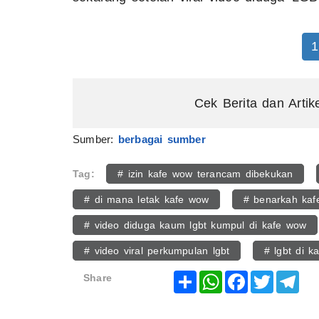
1
Cek Berita dan Artik
Sumber:
berbagai sumber
Tag:
# izin kafe wow terancam dibekukan
# di mana letak kafe wow
# benarkah kaf
# video diduga kaum lgbt kumpul di kafe wow
# video viral perkumpulan lgbt
# lgbt di k
Share
WhatsApp
Facebook
Twitter
Tel
Share