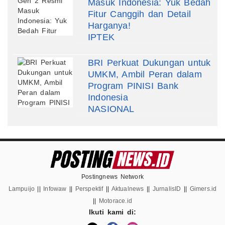
Masuk Indonesia: Yuk Bedah
Fitur Canggih dan Detail
Harganya!
IPTEK
BRI Perkuat Dukungan untuk
UMKM, Ambil Peran dalam
Program PINISI Bank
Indonesia
NASIONAL
Postingnews Network
Lampuijo
||
Infowaw
||
Perspektif
||
Aktualnews
||
JurnalisID
||
Gimers.id
||
Motorace.id
Ikuti kami di: