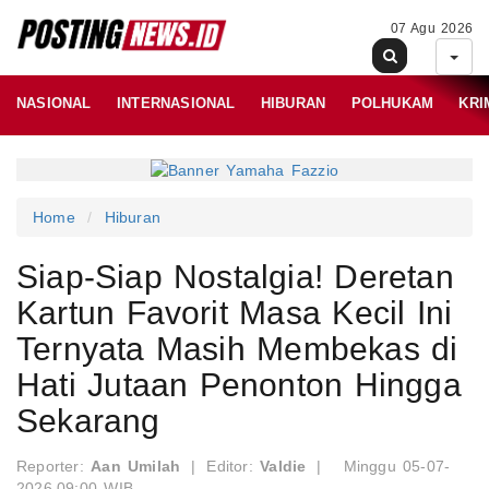
07 Agu 2026
NASIONAL
INTERNASIONAL
HIBURAN
POLHUKAM
KRI
Home
Hiburan
Siap-Siap Nostalgia! Deretan
Kartun Favorit Masa Kecil Ini
Ternyata Masih Membekas di
Hati Jutaan Penonton Hingga
Sekarang
Reporter:
Aan Umilah
|
Editor:
Valdie
|
Minggu 05-07-
2026,09:00 WIB