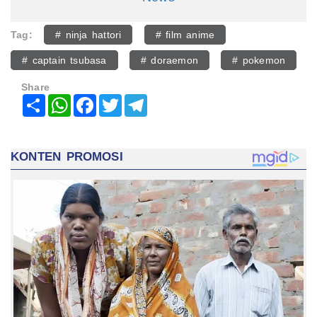
Tag:
# ninja hattori
# film anime
# captain tsubasa
# doraemon
# pokemon
Share
Share
WhatsApp
Facebook
Twitter
Telegram