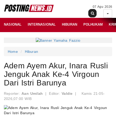
07 Agu 2026
NASIONAL
INTERNASIONAL
HIBURAN
POLHUKAM
KRI
Home
Hiburan
Adem Ayem Akur, Inara Rusli
Jenguk Anak Ke-4 Virgoun
Dari Istri Barunya
Reporter:
Aan Umilah
|
Editor:
Valdie
|
Kamis 21-05-
2026,07:00 WIB