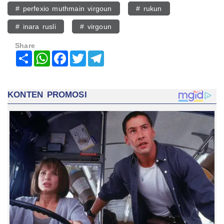
# perfexio muthmain virgoun
# rukun
# inara rusli
# virgoun
Share
Share
WhatsApp
Facebook
Twitter
Telegram