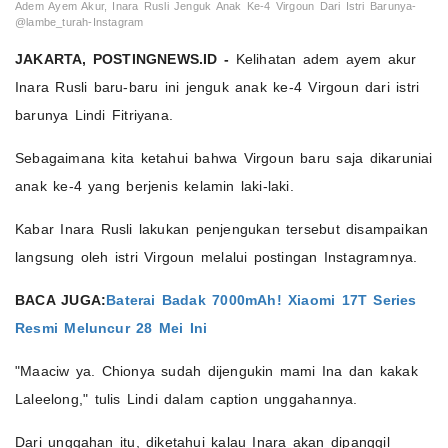
Adem Ayem Akur, Inara Rusli Jenguk Anak Ke-4 Virgoun Dari Istri Barunya-
@lambe_turah-Instagram
JAKARTA, POSTINGNEWS.ID -
Kelihatan adem ayem akur
Inara Rusli baru-baru ini jenguk anak ke-4 Virgoun dari istri
barunya Lindi Fitriyana.
Sebagaimana kita ketahui bahwa Virgoun baru saja dikaruniai
anak ke-4 yang berjenis kelamin laki-laki.
Kabar Inara Rusli lakukan penjengukan tersebut disampaikan
langsung oleh istri Virgoun melalui postingan Instagramnya.
BACA JUGA:
Baterai Badak 7000mAh! Xiaomi 17T Series
Resmi Meluncur 28 Mei Ini
"Maaciw ya. Chionya sudah dijengukin mami Ina dan kakak
Laleelong," tulis Lindi dalam caption unggahannya.
Dari unggahan itu, diketahui kalau Inara akan dipanggil