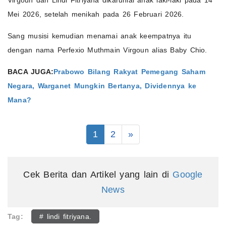
Virgoun dan Lindi Fitriyana dikaruniai anak laki-laki pada 14
Mei 2026, setelah menikah pada 26 Februari 2026.
Sang musisi kemudian menamai anak keempatnya itu
dengan nama Perfexio Muthmain Virgoun alias Baby Chio.
BACA JUGA:
Prabowo Bilang Rakyat Pemegang Saham
Negara, Warganet Mungkin Bertanya, Dividennya ke
Mana?
1
2
»
Cek Berita dan Artikel yang lain di
Google
News
Tag:
# lindi fitriyana.