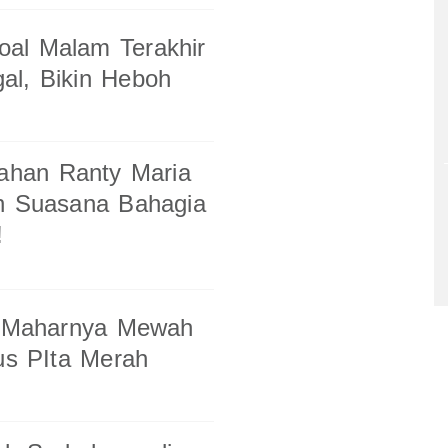
oal Malam Terakhir
al, Bikin Heboh
kahan Ranty Maria
uh Suasana Bahagia
!
pi Maharnya Mewah
kus PIta Merah