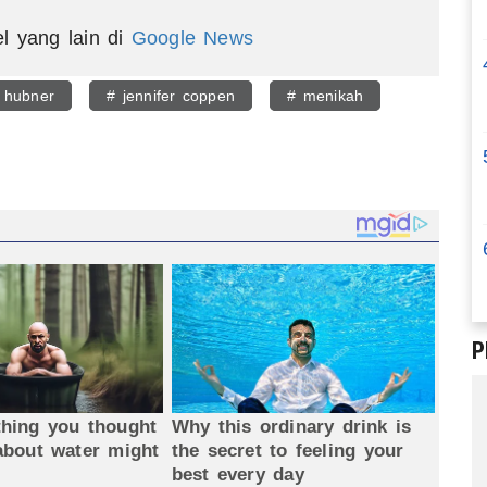
el yang lain di
Google News
n hubner
# jennifer coppen
# menikah
egram
P