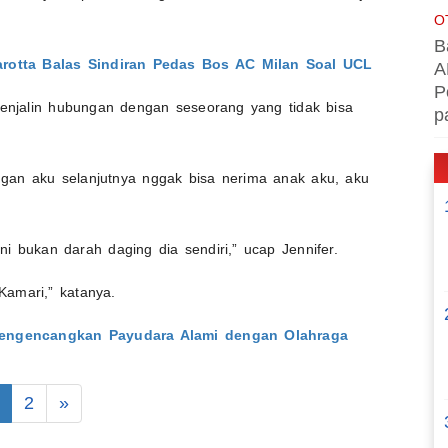
O
B
arotta Balas Sindiran Pedas Bos AC Milan Soal UCL
A
P
menjalin hubungan dengan seseorang yang tidak bisa
p
angan aku selanjutnya nggak bisa nerima anak aku, aku
 bukan darah daging dia sendiri,” ucap Jennifer.
Kamari,” katanya.
Mengencangkan Payudara Alami dengan Olahraga
2
»