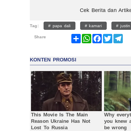
Cek Berita dan Artik
Tag:
# papa dali
# kamari
# justi
Share
WhatsApp
Facebook
Twitter
Tel
Share