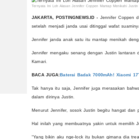
Ternyata Ini Loh Alasan Jennifer Coppen Mantap Menikahi Justi
JAKARTA, POSTINGNEWS.ID -
Jennifer Coppen d
setelah menjadi janda usai ditinggal wafat suaminy
Jennifer janda anak satu itu mantap menikah denga
Jennifer mengaku senang dengan Justin lantaran d
Kamari.
BACA JUGA:
Baterai Badak 7000mAh! Xiaomi 17T
Tak hanya itu saja, Jennifer juga merasakan bah
dalam dirinya Justin.
Menurut Jennifer, sosok Justin begitu hangat da
Hal inilah yang membuatnya yakin untuk memilih J
“Yang bikin aku nge-lock itu bukan gimana dia trea