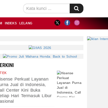
M
INDEKS
LELANG
ERKINI
PTEK
isense Perkuat Layanan
urna Jual di Indonesia,
all Center Kini Buka
etiap Hari Termasuk Libur
asional