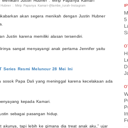
I
n Hubner : Mirip Papanya Kamari-@lambe_turah-Instagram
M
ikabarkan akan segera menikah dengan Justin Hubner
5
a.
L
S
n Justin karena memiliki alasan tersendiri.
O
irinya sangat menyayangi anak pertama Jennifer yaitu
H
L
D
 Series Resmi Meluncur 28 Mei Ini
J
wa sosok Papa Dali yang meninggal karena kecelakaan ada
O
W
P
n penyayang kepada Kamari.
P
I
ustin sebagai pasangan hidup.
F
t akunya, tapi lebih ke gimana dia treat anak aku,” ujar