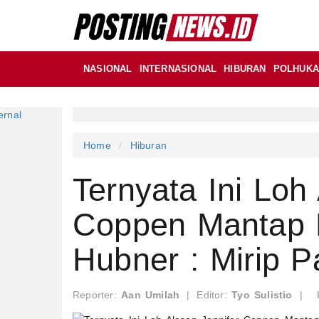
NASIONAL
INTERNASIONAL
HIBURAN
POLHUK
Home
Hiburan
Ternyata Ini Loh
Coppen Mantap M
Hubner : Mirip 
Reporter:
Aan Umilah
|
Editor:
Tyo Sulistio
|