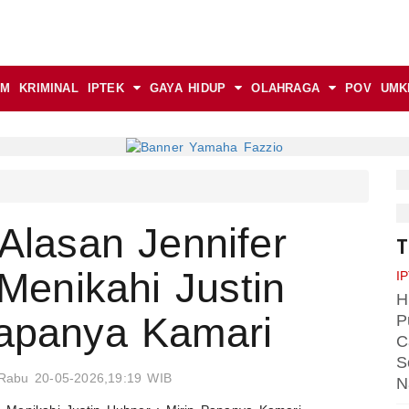
AM
KRIMINAL
IPTEK
GAYA HIDUP
OLAHRAGA
POV
UMK
 Alasan Jennifer
T
enikahi Justin
I
H
Papanya Kamari
P
C
S
Rabu 20-05-2026,19:19 WIB
N