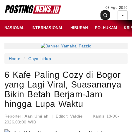
08 Agu 2026
NASIONAL
INTERNASIONAL
HIBURAN
POLHUKAM
KRI
Home
Gaya hidup
6 Kafe Paling Cozy di Bogor
yang Lagi Viral, Suasananya
Bikin Betah Berjam-Jam
hingga Lupa Waktu
Reporter:
Aan Umilah
|
Editor:
Valdie
|
Kamis 18-06-
2026,03:00 WIB