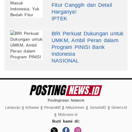
Fitur Canggih dan Detail
Harganya!
IPTEK
BRI Perkuat Dukungan untuk
UMKM, Ambil Peran dalam
Program PINISI Bank
Indonesia
NASIONAL
Postingnews Network
Lampuijo
||
Infowaw
||
Perspektif
||
Aktualnews
||
JurnalisID
||
Gimers.id
||
Motorace.id
Ikuti kami di: