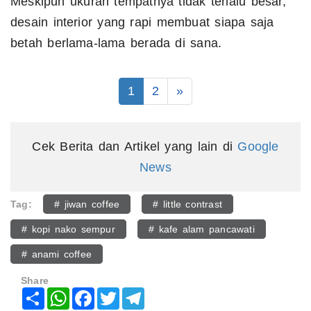
Meskipun ukuran tempatnya tidak terlalu besar,
desain interior yang rapi membuat siapa saja
betah berlama-lama berada di sana.
1
2
»
Cek Berita dan Artikel yang lain di
Google
News
Tag:
# jiwan coffee
# little contrast
# kopi nako sempur
# kafe alam pancawati
# anami coffee
Share
Share
WhatsApp
Facebook
Twitter
Telegram