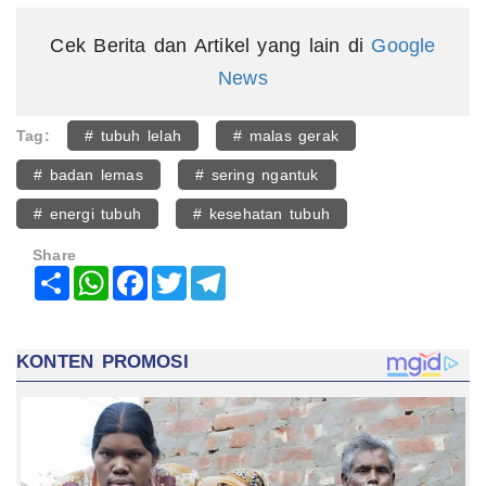
Cek Berita dan Artikel yang lain di
Google
News
Tag:
# tubuh lelah
# malas gerak
# badan lemas
# sering ngantuk
# energi tubuh
# kesehatan tubuh
Share
Share
WhatsApp
Facebook
Twitter
Telegram