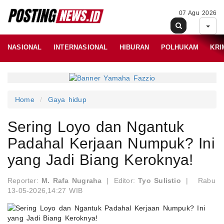
07 Agu 2026
NASIONAL
INTERNASIONAL
HIBURAN
POLHUKAM
KRI
Home
Gaya hidup
Sering Loyo dan Ngantuk
Padahal Kerjaan Numpuk? Ini
yang Jadi Biang Keroknya!
Reporter:
M. Rafa Nugraha
|
Editor:
Tyo Sulistio
|
Rabu
13-05-2026,14:27 WIB