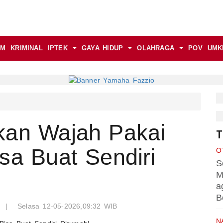
AM
KRIMINAL
IPTEK
GAYA HIDUP
OLAHRAGA
POV
UMK
kan Wajah Pakai
T
sa Buat Sendiri
O
S
M
a
B
o
|
Selasa 12-05-2026,09:32 WIB
N