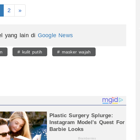
2
»
el yang lain di
Google News
an
# kulit putih
# masker wajah
egram