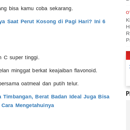
ng bisa kamu coba sekarang.
O
K
 Saat Perut Kosong di Pagi Hari? Ini 6
H
R
P
n C super tinggi.
an minggat berkat keajaiban flavonoid.
rsama oatmeal dan putih telur.
P
Timbangan, Berat Badan Ideal Juga Bisa
 Cara Mengetahuinya