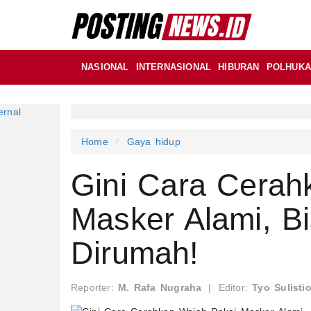
NASIONAL
INTERNASIONAL
HIBURAN
POLHUK
Home
Gaya hidup
Gini Cara Cerah
Masker Alami, Bi
Dirumah!
Reporter:
M. Rafa Nugraha
|
Editor:
Tyo Sulisti