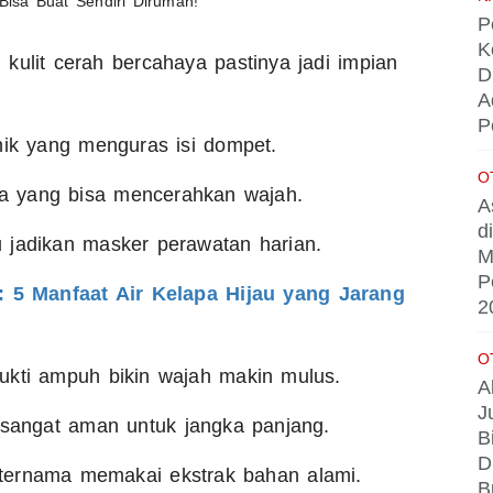
P
K
i kulit cerah bercahaya pastinya jadi impian
D
A
P
inik yang menguras isi dompet.
O
ita yang bisa mencerahkan wajah.
A
d
 jadikan masker perawatan harian.
M
P
 5 Manfaat Air Kelapa Hijau yang Jarang
2
O
ukti ampuh bikin wajah makin mulus.
A
J
a sangat aman untuk jangka panjang.
B
D
ternama memakai ekstrak bahan alami.
B