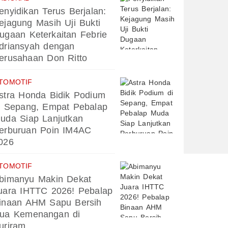
enyidikan Terus Berjalan:
ejagung Masih Uji Bukti
ugaan Keterkaitan Febrie
driansyah dengan
erusahaan Don Ritto
TOMOTIF
stra Honda Bidik Podium
i Sepang, Empat Pebalap
uda Siap Lanjutkan
erburuan Poin IM4AC
026
TOMOTIF
bimanyu Makin Dekat
uara IHTTC 2026! Pebalap
inaan AHM Sapu Bersih
ua Kemenangan di
uriram