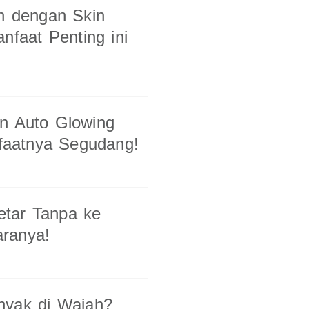
ah dengan Skin
nfaat Penting ini
n Auto Glowing
faatnya Segudang!
tar Tanpa ke
aranya!
nyak di Wajah?