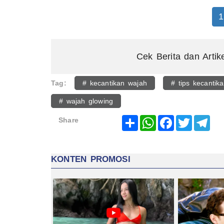
1
Cek Berita dan Artik
Tag:
# kecantikan wajah
# tips kecantik
# wajah glowing
Share
WhatsApp
Facebook
Twitter
Tel
Share