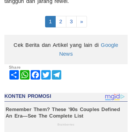
tangguh dan jarang rewel.
1
2
3
»
Cek Berita dan Artikel yang lain di
Google
News
Share
Share
WhatsApp
Facebook
Twitter
Telegram