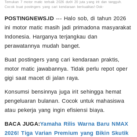
Temukan 7 motor matic terbaik 2026 dưới 20 juta yang irit dan tangguh.
Cocok buat postingers yang cari kendaraan berkualitas!-Dok-
POSTINGNEWS.ID
--- Halo sob, di tahun 2026
ini motor matic masih jadi primadona masyarakat
Indonesia. Harganya terjangkau dan
perawatannya mudah banget.
Buat postingers yang cari kendaraan praktis,
motor matic jawabannya. Tidak perlu repot oper
gigi saat macet di jalan raya.
Konsumsi bensinnya juga irit sehingga hemat
pengeluaran bulanan. Cocok untuk mahasiswa
atau pekerja yang ingin efisiensi biaya.
BACA JUGA:
Yamaha Rilis Warna Baru NMAX
2026! Tiga Varian Premium yang Bikin Skutik