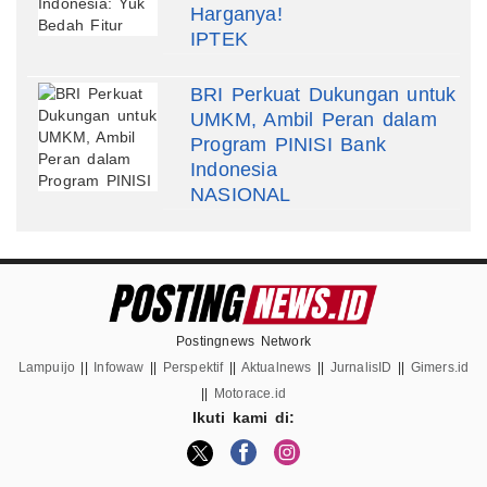
Harganya!
IPTEK
BRI Perkuat Dukungan untuk
UMKM, Ambil Peran dalam
Program PINISI Bank
Indonesia
NASIONAL
Postingnews Network
Lampuijo
||
Infowaw
||
Perspektif
||
Aktualnews
||
JurnalisID
||
Gimers.id
||
Motorace.id
Ikuti kami di: