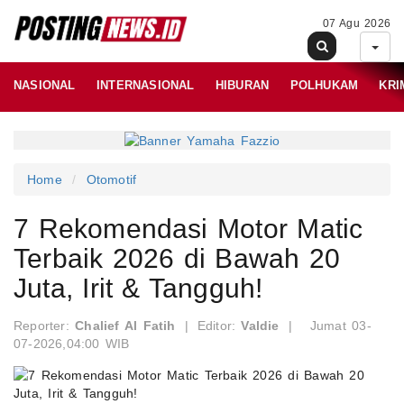
07 Agu 2026
NASIONAL
INTERNASIONAL
HIBURAN
POLHUKAM
KRI
Home
Otomotif
7 Rekomendasi Motor Matic
Terbaik 2026 di Bawah 20
Juta, Irit & Tangguh!
Reporter:
Chalief Al Fatih
|
Editor:
Valdie
|
Jumat 03-
07-2026,04:00 WIB