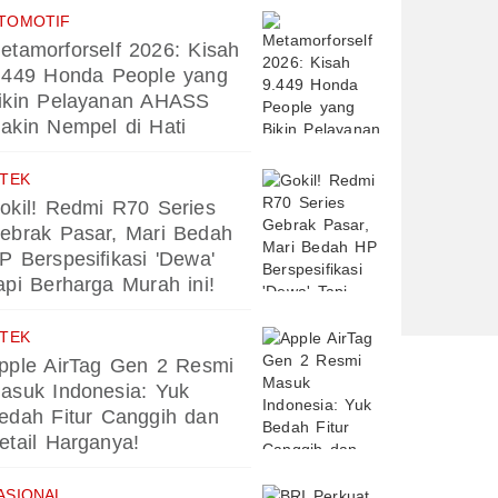
TOMOTIF
etamorforself 2026: Kisah
.449 Honda People yang
ikin Pelayanan AHASS
akin Nempel di Hati
PTEK
okil! Redmi R70 Series
ebrak Pasar, Mari Bedah
P Berspesifikasi 'Dewa'
api Berharga Murah ini!
PTEK
pple AirTag Gen 2 Resmi
asuk Indonesia: Yuk
edah Fitur Canggih dan
etail Harganya!
ASIONAL