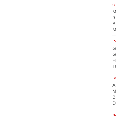
O
M
9
B
M
I
G
G
H
T
I
A
M
B
D
N