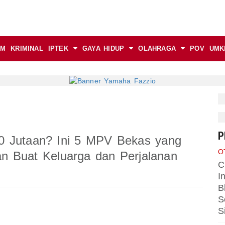
AM
KRIMINAL
IPTEK
GAYA HIDUP
OLAHRAGA
POV
UMK
P
0 Jutaan? Ini 5 MPV Bekas yang
O
 Buat Keluarga dan Perjalanan
C
I
B
S
S