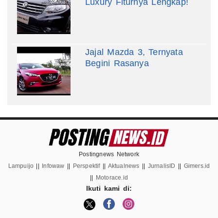
Luxury Fiturnya Lengkap!
Jajal Mazda 3, Ternyata
Begini Rasanya
Postingnews Network
Lampuijo
||
Infowaw
||
Perspektif
||
Aktualnews
||
JurnalisID
||
Gimers.id
||
Motorace.id
Ikuti kami di: