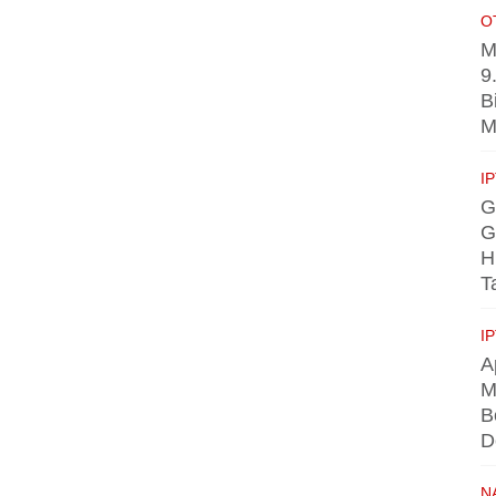
O
M
9
B
M
I
G
G
H
T
I
A
M
B
D
N