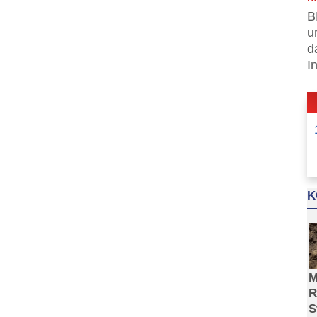
B
u
d
I