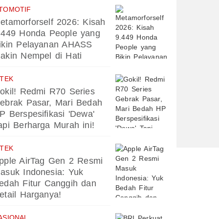
TOMOTIF
etamorforself 2026: Kisah
.449 Honda People yang
ikin Pelayanan AHASS
akin Nempel di Hati
PTEK
okil! Redmi R70 Series
ebrak Pasar, Mari Bedah
P Berspesifikasi 'Dewa'
api Berharga Murah ini!
PTEK
pple AirTag Gen 2 Resmi
asuk Indonesia: Yuk
edah Fitur Canggih dan
etail Harganya!
ASIONAL