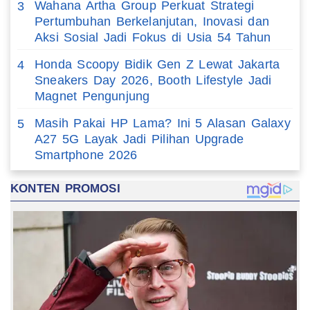
Wahana Artha Group Perkuat Strategi
3
Pertumbuhan Berkelanjutan, Inovasi dan
Aksi Sosial Jadi Fokus di Usia 54 Tahun
Honda Scoopy Bidik Gen Z Lewat Jakarta
4
Sneakers Day 2026, Booth Lifestyle Jadi
Magnet Pengunjung
Masih Pakai HP Lama? Ini 5 Alasan Galaxy
5
A27 5G Layak Jadi Pilihan Upgrade
Smartphone 2026