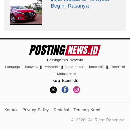
Begini Rasanya
Postingnews Network
Lampuijo
||
Infowaw
||
Perspektif
||
Aktualnews
||
JurnalisID
||
Gimers.id
||
Motorace.id
Ikuti kami di:
Kontak
Privacy Policy
Redaksi
Tentang Kami
© 2026. All Right Reserved.