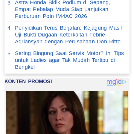
Astra Honda Bidik Podium di Sepang,
3
Empat Pebalap Muda Siap Lanjutkan
Perburuan Poin IM4AC 2026
Penyidikan Terus Berjalan: Kejagung Masih
4
Uji Bukti Dugaan Keterkaitan Febrie
Adriansyah dengan Perusahaan Don Ritto
Sering Bingung Saat Servis Motor? Ini Tips
5
untuk Ladies agar Tak Mudah Tertipu di
Bengkel