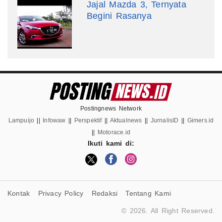
Jajal Mazda 3, Ternyata
Begini Rasanya
Postingnews Network
Lampuijo
||
Infowaw
||
Perspektif
||
Aktualnews
||
JurnalisID
||
Gimers.id
||
Motorace.id
Ikuti kami di:
Kontak
Privacy Policy
Redaksi
Tentang Kami
© 2026. All Right Reserved.