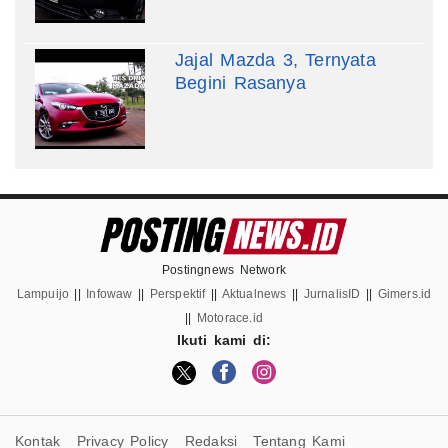
Jajal Mazda 3, Ternyata
Begini Rasanya
Postingnews Network
Lampuijo
||
Infowaw
||
Perspektif
||
Aktualnews
||
JurnalisID
||
Gimers.id
||
Motorace.id
Ikuti kami di:
Kontak
Privacy Policy
Redaksi
Tentang Kami