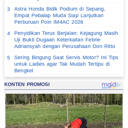
Astra Honda Bidik Podium di Sepang,
3
Empat Pebalap Muda Siap Lanjutkan
Perburuan Poin IM4AC 2026
Penyidikan Terus Berjalan: Kejagung Masih
4
Uji Bukti Dugaan Keterkaitan Febrie
Adriansyah dengan Perusahaan Don Ritto
Sering Bingung Saat Servis Motor? Ini Tips
5
untuk Ladies agar Tak Mudah Tertipu di
Bengkel