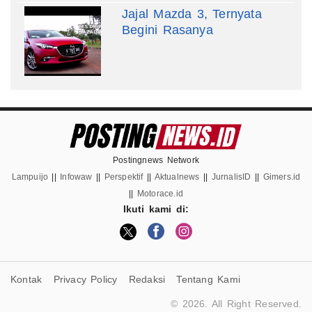
Jajal Mazda 3, Ternyata
Begini Rasanya
Postingnews Network
Lampuijo
||
Infowaw
||
Perspektif
||
Aktualnews
||
JurnalisID
||
Gimers.id
||
Motorace.id
Ikuti kami di:
Kontak
Privacy Policy
Redaksi
Tentang Kami
© 2026. All Right Reserved.