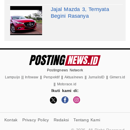
Jajal Mazda 3, Ternyata
Begini Rasanya
Postingnews Network
Lampuijo
||
Infowaw
||
Perspektif
||
Aktualnews
||
JurnalisID
||
Gimers.id
||
Motorace.id
Ikuti kami di:
Kontak
Privacy Policy
Redaksi
Tentang Kami