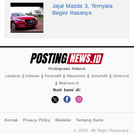
Jajal Mazda 3, Ternyata
Begini Rasanya
Postingnews Network
Lampuijo
||
Infowaw
||
Perspektif
||
Aktualnews
||
JurnalisID
||
Gimers.id
||
Motorace.id
Ikuti kami di:
Kontak
Privacy Policy
Redaksi
Tentang Kami
© 2026. All Right Reserved.