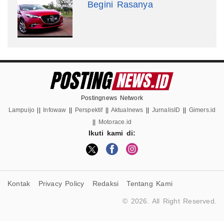
Begini Rasanya
Postingnews Network
Lampuijo
||
Infowaw
||
Perspektif
||
Aktualnews
||
JurnalisID
||
Gimers.id
||
Motorace.id
Ikuti kami di:
Kontak
Privacy Policy
Redaksi
Tentang Kami
© 2026. All Right Reserved.