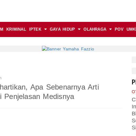
AM
KRIMINAL
IPTEK
GAYA HIDUP
OLAHRAGA
POV
UMK
n
P
ahartikan, Apa Sebenarnya Arti
O
ni Penjelasan Medisnya
C
I
B
S
S