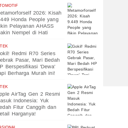
TOMOTIF
etamorforself 2026: Kisah
.449 Honda People yang
ikin Pelayanan AHASS
akin Nempel di Hati
PTEK
okil! Redmi R70 Series
ebrak Pasar, Mari Bedah
P Berspesifikasi 'Dewa'
api Berharga Murah ini!
PTEK
pple AirTag Gen 2 Resmi
asuk Indonesia: Yuk
edah Fitur Canggih dan
etail Harganya!
ASIONAL