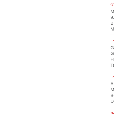
O
M
9
B
M
I
G
G
H
T
I
A
M
B
D
N