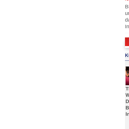
B
u
d
I