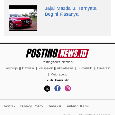
Jajal Mazda 3, Ternyata
Begini Rasanya
Postingnews Network
Lampuijo
||
Infowaw
||
Perspektif
||
Aktualnews
||
JurnalisID
||
Gimers.id
||
Motorace.id
Ikuti kami di:
Kontak
Privacy Policy
Redaksi
Tentang Kami