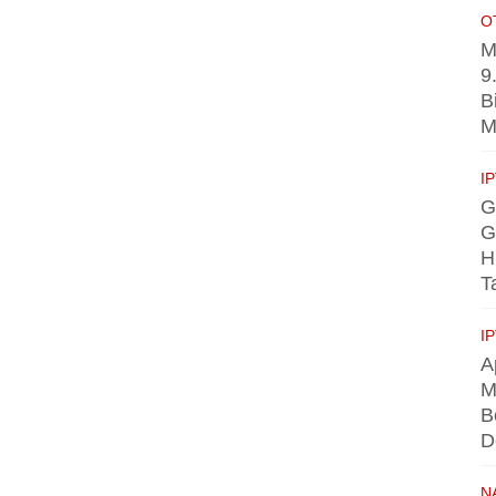
O
M
9
B
M
I
G
G
H
T
I
A
M
B
D
N