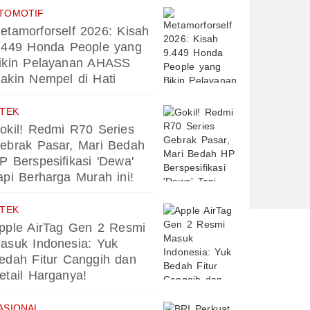
TOMOTIF
etamorforself 2026: Kisah
.449 Honda People yang
ikin Pelayanan AHASS
akin Nempel di Hati
PTEK
okil! Redmi R70 Series
ebrak Pasar, Mari Bedah
P Berspesifikasi 'Dewa'
api Berharga Murah ini!
PTEK
pple AirTag Gen 2 Resmi
asuk Indonesia: Yuk
edah Fitur Canggih dan
etail Harganya!
ASIONAL