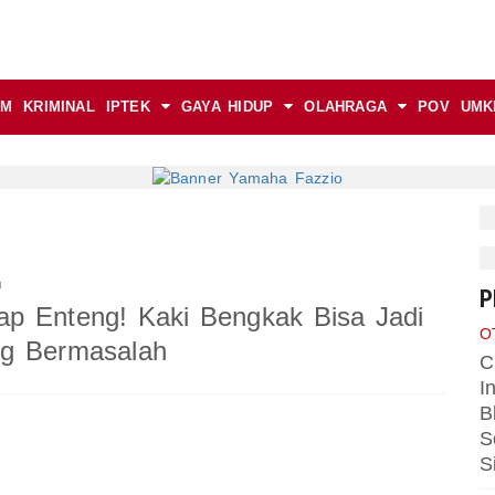
AM
KRIMINAL
IPTEK
GAYA HIDUP
OLAHRAGA
POV
UMK
n
P
p Enteng! Kaki Bengkak Bisa Jadi
O
ng Bermasalah
C
I
B
S
S