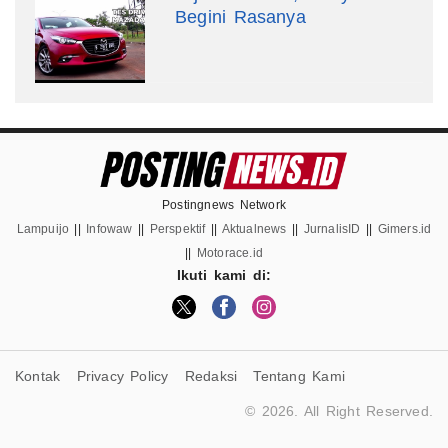
Begini Rasanya
Postingnews Network
Lampuijo
||
Infowaw
||
Perspektif
||
Aktualnews
||
JurnalisID
||
Gimers.id
||
Motorace.id
Ikuti kami di:
Kontak
Privacy Policy
Redaksi
Tentang Kami
© 2026. All Right Reserved.