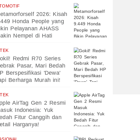
TOMOTIF
etamorforself 2026: Kisah
.449 Honda People yang
ikin Pelayanan AHASS
akin Nempel di Hati
PTEK
okil! Redmi R70 Series
ebrak Pasar, Mari Bedah
P Berspesifikasi 'Dewa'
api Berharga Murah ini!
PTEK
pple AirTag Gen 2 Resmi
asuk Indonesia: Yuk
edah Fitur Canggih dan
etail Harganya!
ASIONAL