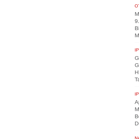
O
M
9
B
M
I
G
G
H
T
I
A
M
B
D
N