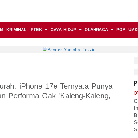
AM
KRIMINAL
IPTEK
GAYA HIDUP
OLAHRAGA
POV
UMK
P
urah, iPhone 17e Ternyata Punya
O
dan Performa Gak 'Kaleng-Kaleng,
C
I
B
S
S